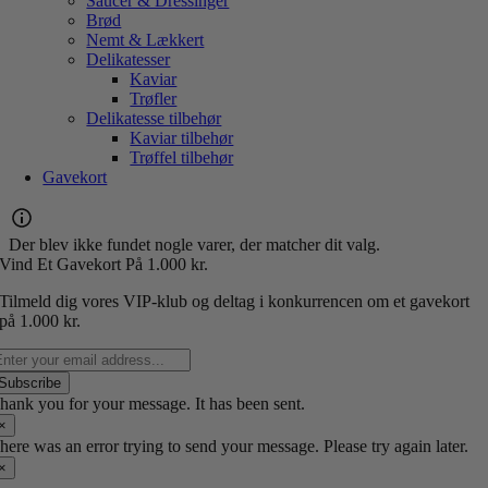
Saucer & Dressinger
Brød
Nemt & Lækkert
Delikatesser
Kaviar
Trøfler
Delikatesse tilbehør
Kaviar tilbehør
Trøffel tilbehør
Gavekort
Der blev ikke fundet nogle varer, der matcher dit valg.
Vind Et Gavekort P
å 1.000 kr.
Tilmeld dig vores VIP-klub og deltag i konkurrencen om et gavekort
på 1.000 kr.
Subscribe
hank you for your message. It has been sent.
×
here was an error trying to send your message. Please try again later.
×