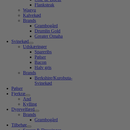
Flanksteak
Wagyu
Kalvekød
Brands
Grambogård
Drumlin Gold
Greater Omaha
Svinekød
Udskæringer
Spareribs
Pølser
Bacon
Halv gris
Brands
Berkshire/Kurobuta-
Svinekød
Pølser
Fjerkræ
And
Kylling
Dyrevelfærd
Brands
Grambogård
Tilbehør