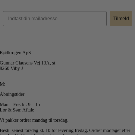
Tilmeld
Kødkrogen ApS
Gunnar Clausens Vej 13A, st
8260 Viby J
T: +45 40 51 42 40
M:
info@koedkrogen.dk
Åbningstider
Man – Fre: kl. 9 – 15
Lør & Søn: Aftale
Vi pakker ordrer mandag til torsdag.
Bestil senest torsdag kl. 10 for levering fredag.
Ordrer modtaget efter