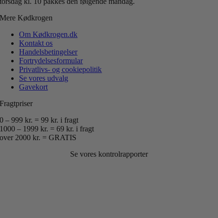
torsdag kl. 10 pakkes den følgende mandag.
Mere Kødkrogen
Om Kødkrogen.dk
Kontakt os
Handelsbetingelser
Fortrydelsesformular
Privatlivs- og cookiepolitik
Se vores udvalg
Gavekort
Fragtpriser
0 – 999 kr. = 99 kr. i fragt
1000 – 1999 kr. = 69 kr. i fragt
over 2000 kr. = GRATIS
Se vores kontrolrapporter