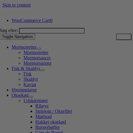
Skip to content
WooCommerce Cart
0
Søg efter:
Toggle Navigation
Mormorretter
Mormorretter
Mormorsaucer
Mormorsupper
Fisk & Skaldyr
Fisk
Skaldyr
Kaviar
Hjemmelavet
Oksekød
Udskæringer
Ribeye
Striploin / Oksefilet
Mørbrad
Hakket oksekød
Burgerbøffer
Cote de Boeuf