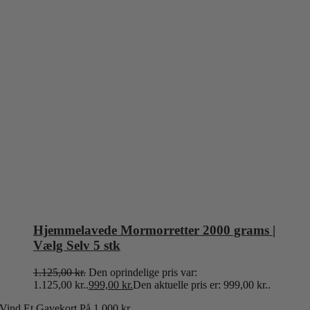
Hjemmelavede Mormorretter 2000 grams |
Vælg Selv 5 stk
1.125,00
kr.
Den oprindelige pris var:
1.125,00 kr..
999,00
kr.
Den aktuelle pris er: 999,00 kr..
Vind Et Gavekort P
å 1.000 kr.