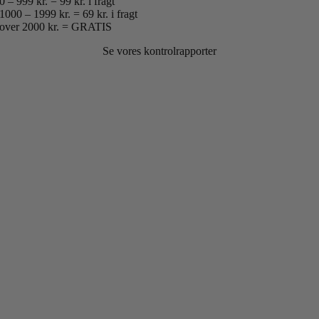
0 – 999 kr. = 99 kr. i fragt
1000 – 1999 kr. = 69 kr. i fragt
over 2000 kr. = GRATIS
Se vores kontrolrapporter