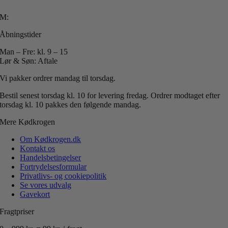
T: +45 40 51 42 40
M:
info@koedkrogen.dk
Åbningstider
Man – Fre: kl. 9 – 15
Lør & Søn: Aftale
Vi pakker ordrer mandag til torsdag.
Bestil senest torsdag kl. 10 for levering fredag.
Ordrer modtaget efter
torsdag kl. 10 pakkes den følgende mandag.
Mere Kødkrogen
Om Kødkrogen.dk
Kontakt os
Handelsbetingelser
Fortrydelsesformular
Privatlivs- og cookiepolitik
Se vores udvalg
Gavekort
Fragtpriser