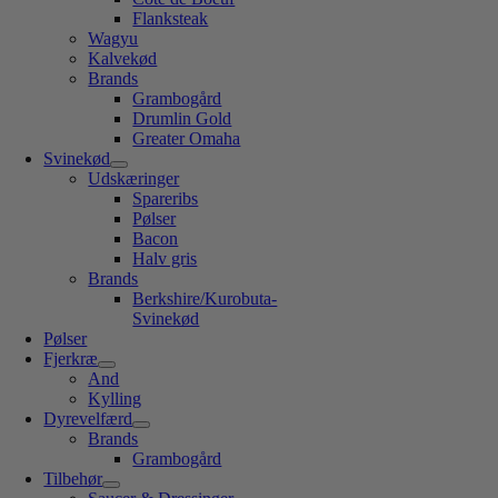
Flanksteak
Wagyu
Kalvekød
Brands
Grambogård
Drumlin Gold
Greater Omaha
Svinekød
Udskæringer
Spareribs
Pølser
Bacon
Halv gris
Brands
Berkshire/Kurobuta-
Svinekød
Pølser
Fjerkræ
And
Kylling
Dyrevelfærd
Brands
Grambogård
Tilbehør