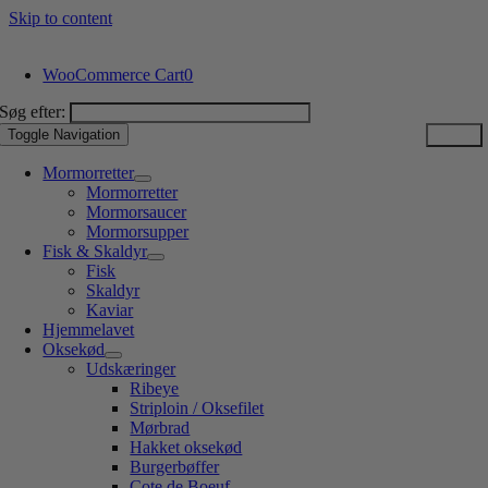
Skip to content
WooCommerce Cart
0
Søg efter:
Toggle Navigation
Mormorretter
Mormorretter
Mormorsaucer
Mormorsupper
Fisk & Skaldyr
Fisk
Skaldyr
Kaviar
Hjemmelavet
Oksekød
Udskæringer
Ribeye
Striploin / Oksefilet
Mørbrad
Hakket oksekød
Burgerbøffer
Cote de Boeuf