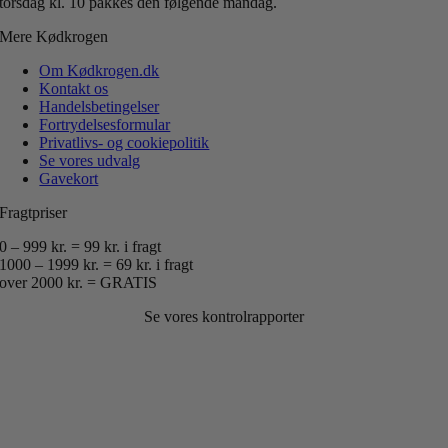
torsdag kl. 10 pakkes den følgende mandag.
Mere Kødkrogen
Om Kødkrogen.dk
Kontakt os
Handelsbetingelser
Fortrydelsesformular
Privatlivs- og cookiepolitik
Se vores udvalg
Gavekort
Fragtpriser
0 – 999 kr. = 99 kr. i fragt
1000 – 1999 kr. = 69 kr. i fragt
over 2000 kr. = GRATIS
Se vores kontrolrapporter