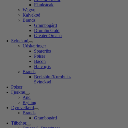
Flanksteak
Wagyu
Kalvekød
Brands
Grambogård
Drumlin Gold
Greater Omaha
Svinekød
Udskæringer
Spareribs
Pølser
Bacon
Halv gris
Brands
Berkshire/Kurobuta-
Svinekød
Pølser
Fjerkræ
And
Kylling
Dyrevelfærd
Brands
Grambogård
Tilbehør