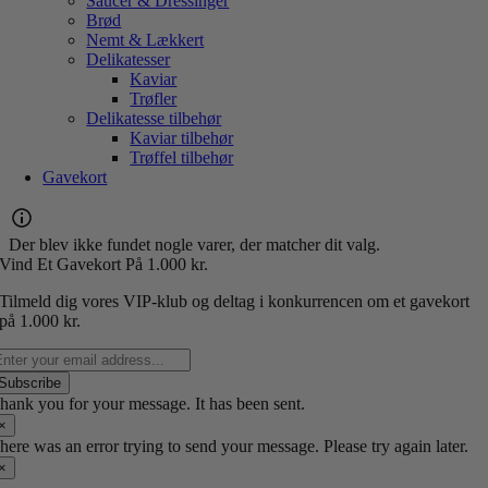
Saucer & Dressinger
Brød
Nemt & Lækkert
Delikatesser
Kaviar
Trøfler
Delikatesse tilbehør
Kaviar tilbehør
Trøffel tilbehør
Gavekort
Der blev ikke fundet nogle varer, der matcher dit valg.
Vind Et Gavekort P
å 1.000 kr.
Tilmeld dig vores VIP-klub og deltag i konkurrencen om et gavekort
på 1.000 kr.
Subscribe
hank you for your message. It has been sent.
×
here was an error trying to send your message. Please try again later.
×