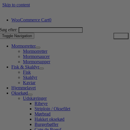
Skip to content
WooCommerce Cart
0
Søg efter:
Toggle Navigation
Mormorretter
Mormorretter
Mormorsaucer
Mormorsupper
Fisk & Skaldyr
Fisk
Skaldyr
Kaviar
Hjemmelavet
Oksekød
Udskæringer
Ribeye
Striploin / Oksefilet
Mørbrad
Hakket oksekød
Burgerbøffer
Cote de Boeuf