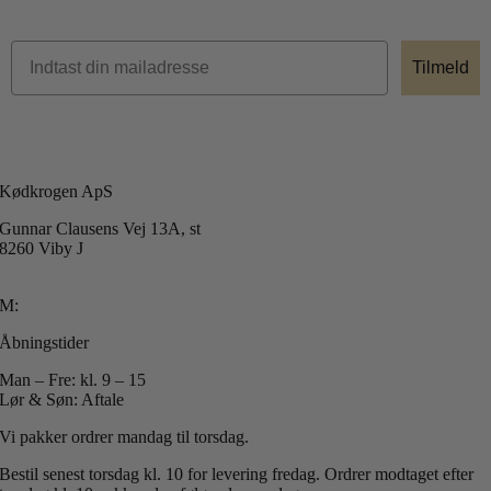
Tilmeld
Kødkrogen ApS
Gunnar Clausens Vej 13A, st
8260 Viby J
T: +45 40 51 42 40
M:
info@koedkrogen.dk
Åbningstider
Man – Fre: kl. 9 – 15
Lør & Søn: Aftale
Vi pakker ordrer mandag til torsdag.
Bestil senest torsdag kl. 10 for levering fredag.
Ordrer modtaget efter