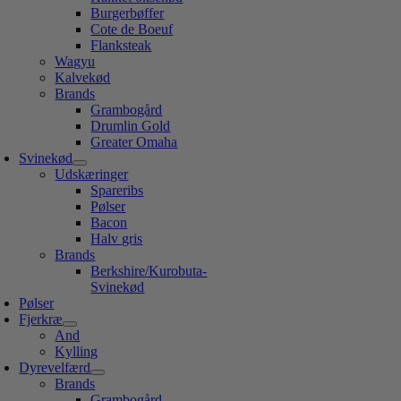
Burgerbøffer
Cote de Boeuf
Flanksteak
Wagyu
Kalvekød
Brands
Grambogård
Drumlin Gold
Greater Omaha
Svinekød
Udskæringer
Spareribs
Pølser
Bacon
Halv gris
Brands
Berkshire/Kurobuta-
Svinekød
Pølser
Fjerkræ
And
Kylling
Dyrevelfærd
Brands
Grambogård