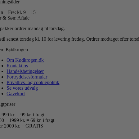
ningstider
n – Fre: kl. 9 – 15
r & Søn: Aftale
 pakker ordrer mandag til torsdag.
til senest torsdag kl. 10 for levering fredag.
Ordrer modtaget efter tor
re Kødkrogen
Om Kødkrogen.dk
Kontakt os
Handelsbetingelser
Fortrydelsesformular
Privatlivs- og cookiepolitik
Se vores udvalg
Gavekort
gtpriser
 999 kr. = 99 kr. i fragt
0 – 1999 kr. = 69 kr. i fragt
er 2000 kr. = GRATIS