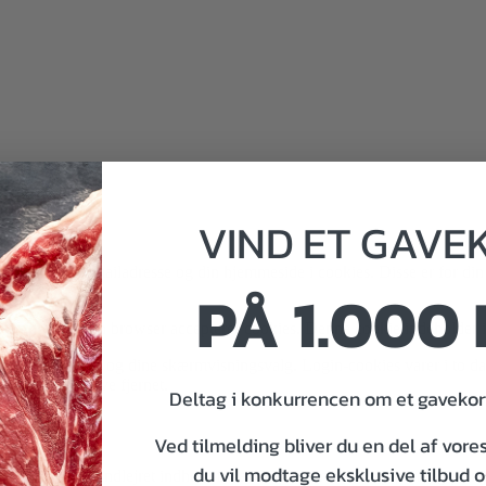
VIND
ET
GAVE
dit navn, din e-mailadresse og din hjemmeside i cookies. Disse er for d
PÅ 1.000 
 at afgøre, om din browser accepterer cookies. Denne cookie indeholder 
oginoplysninger og dine skærmvisningsvalg. Login-cookies varer i to da
ogin-cookies blive fjernet.
Deltag i konkurrencen om et gavekort
Ved tilmelding bliver du en del af vore
du vil modtage eksklusive tilbud 
er, artikler osv.). Indlejret indhold fra andre hjemmesider opfører sig