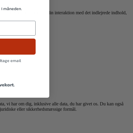
g i måneden.
old, herunder sporing af din interaktion med det indlejrede indhold,
odtage email
avekort.
a, vi har om dig, inklusive alle data, du har givet os. Du kan også
, juridiske eller sikkerhedsmæssige formål.