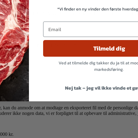
*Vi finder en ny vinder den første hverda
e tredjepartssporing og overvåge din interaktion med det indlejrede indh
blive inkluderet i nulstillings-e-mailen.
Tilmeld dig
ngssystemer.
Ved at tilmelde dig takker du ja til at m
markedsføring.
mt tid.
Nej tak – jeg vil ikke vinde et g
r, kan du anmode om at modtage en eksporteret fil med de personlige dat
uderer ikke nogen data, vi er forpligtet til at opbevare til administrative
000 kr.