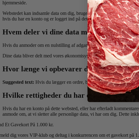
hjemmeside.
Webstedet kan indsamle data om dig, bruge cookies, indlejre yderliger
hvis du har en konto og er logget ind på det pågældende websted.
Hvem deler vi dine data med
Hvis du anmoder om en nulstilling af adgangskoden, vil din IP-adresse 
Dine data bliver delt med vores økonomisystem og vores markedsføri
Hvor længe vi opbevarer dine data
Suggested text:
Hvis du lægger en ordre, bevares ordrens data ubeste
Hvilke rettigheder du har over dine data
Hvis du har en konto på dette websted, eller har efterladt kommentare
anmode om, at vi sletter alle personlige data, vi har om dig. Dette inkl
nd Et Gavekort P
å 1.000 kr.
lmeld dig vores VIP-klub og deltag i konkurrencen om et gavekort på 1.