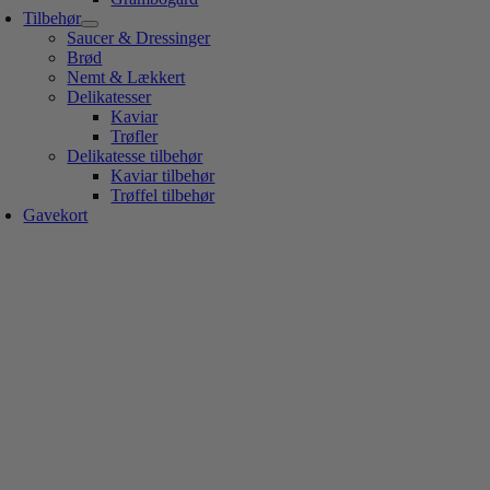
Tilbehør
Saucer & Dressinger
Brød
Nemt & Lækkert
Delikatesser
Kaviar
Trøfler
Delikatesse tilbehør
Kaviar tilbehør
Trøffel tilbehør
Gavekort