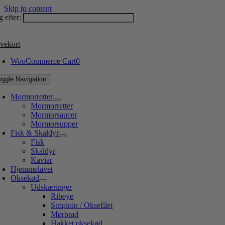
Skip to content
 efter:
vekort
WooCommerce Cart
0
oggle Navigation
Mormorretter
Mormorretter
Mormorsaucer
Mormorsupper
Fisk & Skaldyr
Fisk
Skaldyr
Kaviar
Hjemmelavet
Oksekød
Udskæringer
Ribeye
Striploin / Oksefilet
Mørbrad
Hakket oksekød