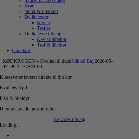
Saucer & Dressinger
Brød
Nemt & Lækkert
Delikatesser
Kaviar
Trøfler
Delikatesse tilbehør
Kaviar tilbehør
Trøffel tilbehør
Gavekort
KØDKROGEN – Kvalitet til tiden
Mikkel Bay
2026-05-
05T09:32:27+01:00
Klassevarer leveret direkte til din dør
Kvalitets Kød
Fisk & Skaldyr
Hjemmelavede mormorretter
Se vores udvalg
Loading...