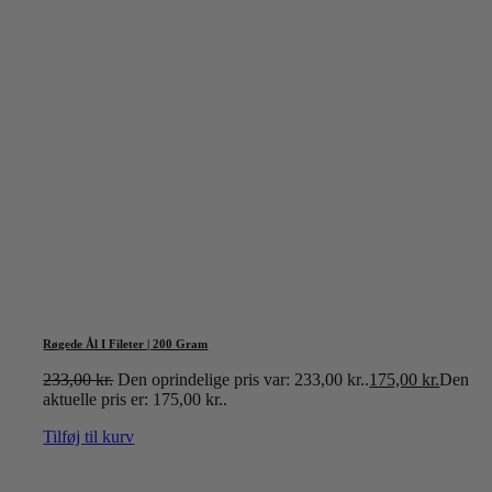
Røgede Ål I Fileter | 200 Gram
233,00
kr.
Den oprindelige pris var: 233,00 kr..
175,00
kr.
Den
aktuelle pris er: 175,00 kr..
Tilføj til kurv