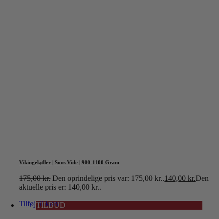
Vikingekøller | Sous Vide | 900-1100 Gram
175,00
kr.
Den oprindelige pris var: 175,00 kr..
140,00
kr.
Den
aktuelle pris er: 140,00 kr..
Tilføj til kurv
TILBUD