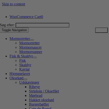
Skip to content
WooCommerce Cart
0
Søg efter:
Toggle Navigation
Mormorretter
Mormorretter
Mormorsaucer
Mormorsupper
Fisk & Skaldyr
Fisk
Skaldyr
Kaviar
Hjemmelavet
Oksekød
Udskæringer
Ribeye
Striploin / Oksefilet
Mørbrad
Hakket oksekød
Burgerbøffer
Cote de Boeuf