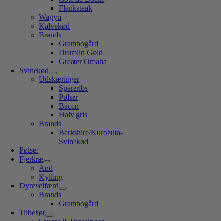
Flanksteak
Wagyu
Kalvekød
Brands
Grambogård
Drumlin Gold
Greater Omaha
Svinekød
Udskæringer
Spareribs
Pølser
Bacon
Halv gris
Brands
Berkshire/Kurobuta-
Svinekød
Pølser
Fjerkræ
And
Kylling
Dyrevelfærd
Brands
Grambogård
Tilbehør