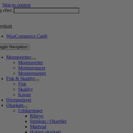
Skip to content
 efter:
vekort
WooCommerce Cart
0
oggle Navigation
Mormorretter
Mormorretter
Mormorsaucer
Mormorsupper
Fisk & Skaldyr
Fisk
Skaldyr
Kaviar
Hjemmelavet
Oksekød
Udskæringer
Ribeye
Striploin / Oksefilet
Mørbrad
Hakket oksekød