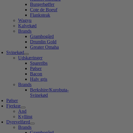
Burgerbøffer
Cote de Boeuf
Flanksteak
Wagyu
Kalvekød
Brands
Grambogård
Drumlin Gold
Greater Omaha
Svinekød
Udskæringer
Spareribs
Pølser
Bacon
Halv gris
Brands
Berkshire/Kurobuta-
Svinekød
Pølser
Fjerkræ
And
Kylling
Dyrevelfærd
Brands
Grambogård