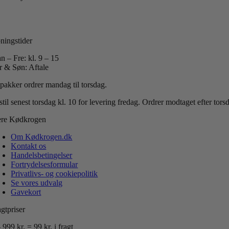
 +45 40 51 42 40
:
info@koedkrogen.dk
ningstider
n – Fre: kl. 9 – 15
r & Søn: Aftale
 pakker ordrer mandag til torsdag.
til senest torsdag kl. 10 for levering fredag.
Ordrer modtaget efter tor
re Kødkrogen
Om Kødkrogen.dk
Kontakt os
Handelsbetingelser
Fortrydelsesformular
Privatlivs- og cookiepolitik
Se vores udvalg
Gavekort
gtpriser
 999 kr. = 99 kr. i fragt