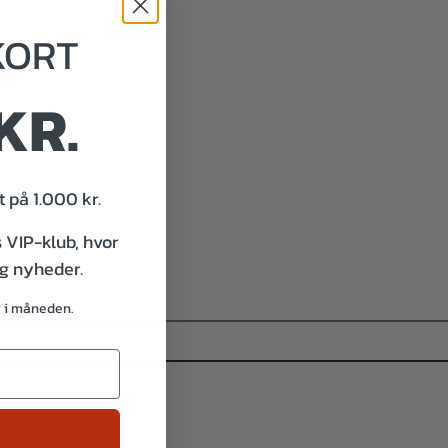
KORT
KR.
 på 1.000 kr.
s VIP-klub, hvor
og nyheder.
g i måneden.