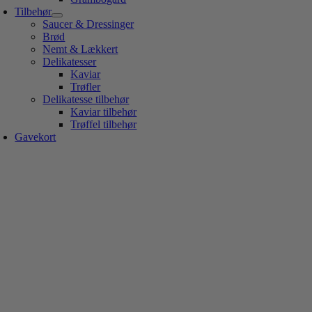
Tilbehør
Saucer & Dressinger
Brød
Nemt & Lækkert
Delikatesser
Kaviar
Trøfler
Delikatesse tilbehør
Kaviar tilbehør
Trøffel tilbehør
Gavekort