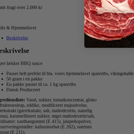
tis fragt over 2.000 kr
ikt & Hjemmelavet
Beskrivelse
eskrivelse
per lækker BBQ sauce
Passer helt perfekt til bla. vores hjemmelavet spareribs, vikingekøl
50 gram i en pakke
En pakke passer til ca. 1 kg spareribs
Dansk Produceret
grediensliste:
Vand, sukker, tomatkoncentrat, gluko
fruktosesirup, eddike, modificeret majsstivelse,
ekstrakt (gærekstrakt, salt, maltodextrin, naturlig
ma), karamelliseret sukker, røget maltodextrin/salt,
abilisator: xanthangummi (E 415), jalapeñopulver,
nserveringsmidler: kaliumsorbat (E 202), natrium
nzoat (E 211).