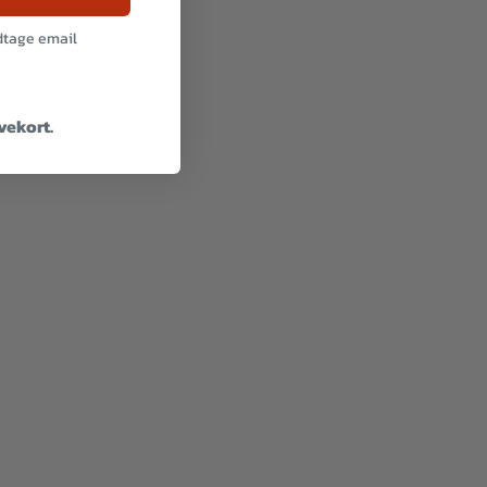
odtage email
avekort.