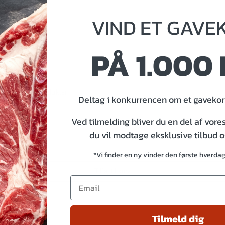
VIND
ET
GAVE
PÅ 1.000 
 mange andre produkter
Deltag i konkurrencen om et gavekort
Ved tilmelding bliver du en del af vore
du vil modtage eksklusive tilbud 
*Vi finder en ny vinder den første hverda
Tilføj til kurv
Tilmeld dig