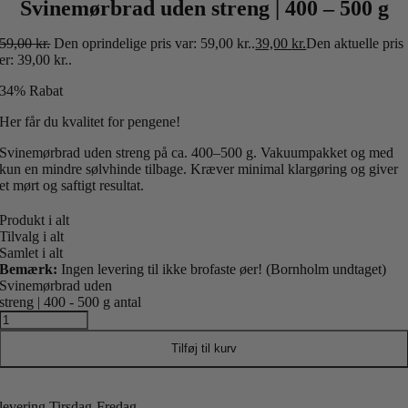
Svinemørbrad uden streng | 400 – 500 g
59,00
kr.
Den oprindelige pris var: 59,00 kr..
39,00
kr.
Den aktuelle pris
er: 39,00 kr..
34% Rabat
Her får du kvalitet for pengene!
Svinemørbrad uden streng på ca. 400–500 g. Vakuumpakket og med
kun en mindre sølvhinde tilbage. Kræver minimal klargøring og giver
et mørt og saftigt resultat.
Produkt i alt
Tilvalg i alt
Samlet i alt
Bemærk:
Ingen levering til ikke brofaste øer! (Bornholm undtaget)
Svinemørbrad uden
streng | 400 - 500 g antal
Tilføj til kurv
levering Tirsdag-Fredag