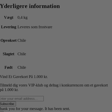
Yderligere information
Vægt
0,4 kg
Levering
Leveres som frostvare
Opvokset
Chile
Slagtet
Chile
Født
Chile
Vind Et Gavekort P
å 1.000 kr.
Tilmeld dig vores VIP-klub og deltag i konkurrencen om et gavekort
på 1.000 kr.
Subscribe
hank you for your message. It has been sent.