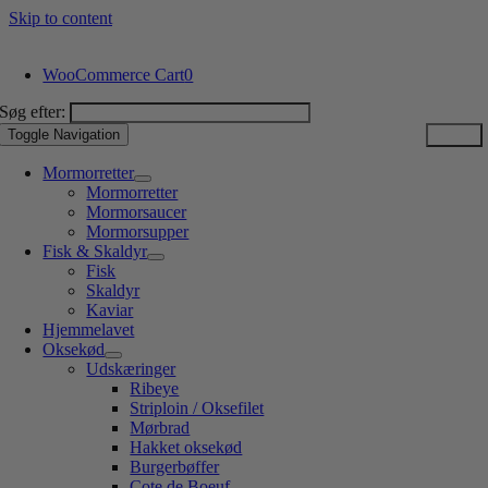
Skip to content
WooCommerce Cart
0
Søg efter:
Toggle Navigation
Mormorretter
Mormorretter
Mormorsaucer
Mormorsupper
Fisk & Skaldyr
Fisk
Skaldyr
Kaviar
Hjemmelavet
Oksekød
Udskæringer
Ribeye
Striploin / Oksefilet
Mørbrad
Hakket oksekød
Burgerbøffer
Cote de Boeuf