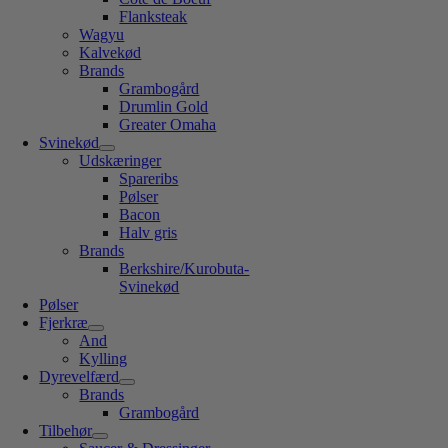
Flanksteak
Wagyu
Kalvekød
Brands
Grambogård
Drumlin Gold
Greater Omaha
Svinekød
Udskæringer
Spareribs
Pølser
Bacon
Halv gris
Brands
Berkshire/Kurobuta-
Svinekød
Pølser
Fjerkræ
And
Kylling
Dyrevelfærd
Brands
Grambogård
Tilbehør