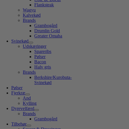
Flanksteak
Wagyu
Kalvekød
Brands
Grambogård
Drumlin Gold
Greater Omaha
Svinekød
Udskæringer
Spareribs
Pølser
Bacon
Halv gris
Brands
Berkshire/Kurobuta-
Svinekød
Pølser
Fjerkræ
And
Kylling
Dyrevelfærd
Brands
Grambogård
Tilbehør