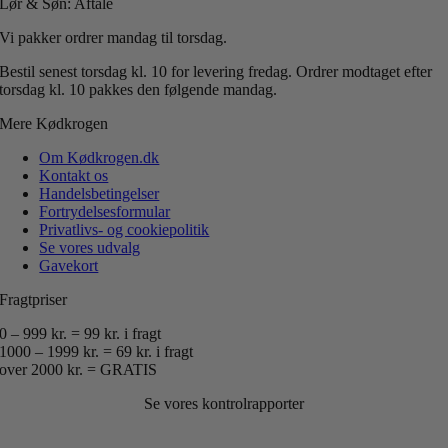
Lør & Søn: Aftale
Vi pakker ordrer mandag til torsdag.
Bestil senest torsdag kl. 10 for levering fredag.
Ordrer modtaget efter
torsdag kl. 10 pakkes den følgende mandag.
Mere Kødkrogen
Om Kødkrogen.dk
Kontakt os
Handelsbetingelser
Fortrydelsesformular
Privatlivs- og cookiepolitik
Se vores udvalg
Gavekort
Fragtpriser
0 – 999 kr. = 99 kr. i fragt
1000 – 1999 kr. = 69 kr. i fragt
over 2000 kr. = GRATIS
Se vores kontrolrapporter