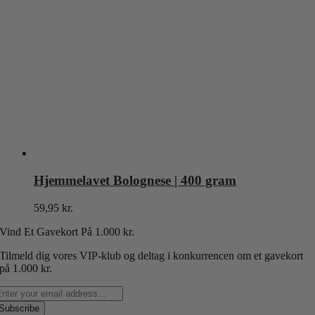
Hjemmelavet Bolognese | 400 gram
59,95
kr.
Vind Et Gavekort P
å 1.000 kr.
Tilmeld dig vores VIP-klub og deltag i konkurrencen om et gavekort
på 1.000 kr.
Subscribe