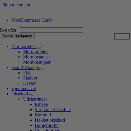
Skip to content
WooCommerce Cart
0
Søg efter:
Toggle Navigation
Mormorretter
Mormorretter
Mormorsaucer
Mormorsupper
Fisk & Skaldyr
Fisk
Skaldyr
Kaviar
Hjemmelavet
Oksekød
Udskæringer
Ribeye
Striploin / Oksefilet
Mørbrad
Hakket oksekød
Burgerbøffer
Cote de Boeuf