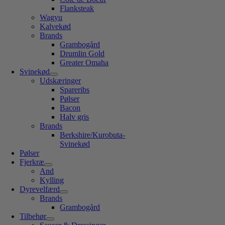
Flanksteak
Wagyu
Kalvekød
Brands
Grambogård
Drumlin Gold
Greater Omaha
Svinekød
Udskæringer
Spareribs
Pølser
Bacon
Halv gris
Brands
Berkshire/Kurobuta-
Svinekød
Pølser
Fjerkræ
And
Kylling
Dyrevelfærd
Brands
Grambogård
Tilbehør