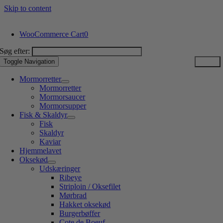
Skip to content
WooCommerce Cart
0
Søg efter:
Toggle Navigation
Mormorretter
Mormorretter
Mormorsaucer
Mormorsupper
Fisk & Skaldyr
Fisk
Skaldyr
Kaviar
Hjemmelavet
Oksekød
Udskæringer
Ribeye
Striploin / Oksefilet
Mørbrad
Hakket oksekød
Burgerbøffer
Cote de Boeuf