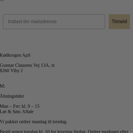
Tilmeld
Kødkrogen ApS
Gunnar Clausens Vej 13A, st
8260 Viby J
T: +45 40 51 42 40
M:
info@koedkrogen.dk
Åbningstider
Man – Fre: kl. 9 – 15
Lør & Søn: Aftale
Vi pakker ordrer mandag til torsdag.
Bestil senest torsdag kl. 10 for levering fredag.
Ordrer modtaget efter