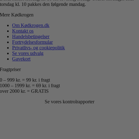
torsdag kl. 10 pakkes den følgende mandag.
Mere Kødkrogen
Om Kødkrogen.dk
Kontakt os
Handelsbetingelser
Fortrydelsesformular
Privatlivs- og cookiepolitik
Se vores udvalg
Gavekort
Fragtpriser
0 – 999 kr. = 99 kr. i fragt
1000 – 1999 kr. = 69 kr. i fragt
over 2000 kr. = GRATIS
Se vores kontrolrapporter