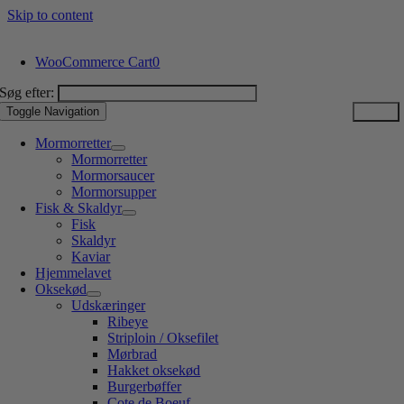
Skip to content
WooCommerce Cart
0
Søg efter:
Toggle Navigation
Mormorretter
Mormorretter
Mormorsaucer
Mormorsupper
Fisk & Skaldyr
Fisk
Skaldyr
Kaviar
Hjemmelavet
Oksekød
Udskæringer
Ribeye
Striploin / Oksefilet
Mørbrad
Hakket oksekød
Burgerbøffer
Cote de Boeuf