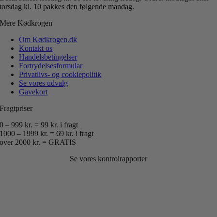
torsdag kl. 10 pakkes den følgende mandag.
Mere Kødkrogen
Om Kødkrogen.dk
Kontakt os
Handelsbetingelser
Fortrydelsesformular
Privatlivs- og cookiepolitik
Se vores udvalg
Gavekort
Fragtpriser
0 – 999 kr. = 99 kr. i fragt
1000 – 1999 kr. = 69 kr. i fragt
over 2000 kr. = GRATIS
Se vores kontrolrapporter