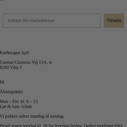
Tilmeld
Kødkrogen ApS
Gunnar Clausens Vej 13A, st
8260 Viby J
T: +45 40 51 42 40
M:
info@koedkrogen.dk
Åbningstider
Man – Fre: kl. 9 – 15
Lør & Søn: Aftale
Vi pakker ordrer mandag til torsdag.
Bestil senest torsdag kl. 10 for levering fredag.
Ordrer modtaget efter