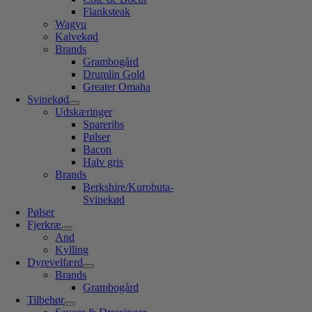
Flanksteak
Wagyu
Kalvekød
Brands
Grambogård
Drumlin Gold
Greater Omaha
Svinekød
Udskæringer
Spareribs
Pølser
Bacon
Halv gris
Brands
Berkshire/Kurobuta-
Svinekød
Pølser
Fjerkræ
And
Kylling
Dyrevelfærd
Brands
Grambogård
Tilbehør