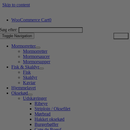
Skip to content
WooCommerce Cart
0
Søg efter:
Toggle Navigation
Mormorretter
Mormorretter
Mormorsaucer
Mormorsupper
Fisk & Skaldyr
Fisk
Skaldyr
Kaviar
Hjemmelavet
Oksekød
Udskæringer
Ribeye
Striploin / Oksefilet
Mørbrad
Hakket oksekød
Burgerbøffer
Cote de Boeuf