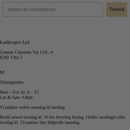
Tilmeld
Kødkrogen ApS
Gunnar Clausens Vej 13A, st
8260 Viby J
T: +45 40 51 42 40
M:
info@koedkrogen.dk
Åbningstider
Man – Fre: kl. 9 – 15
Lør & Søn: Aftale
Vi pakker ordrer mandag til torsdag.
Bestil senest torsdag kl. 10 for levering fredag.
Ordrer modtaget efter
torsdag kl. 10 pakkes den følgende mandag.