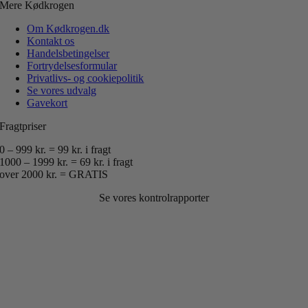
Mere Kødkrogen
Om Kødkrogen.dk
Kontakt os
Handelsbetingelser
Fortrydelsesformular
Privatlivs- og cookiepolitik
Se vores udvalg
Gavekort
Fragtpriser
0 – 999 kr. = 99 kr. i fragt
1000 – 1999 kr. = 69 kr. i fragt
over 2000 kr. = GRATIS
Se vores kontrolrapporter