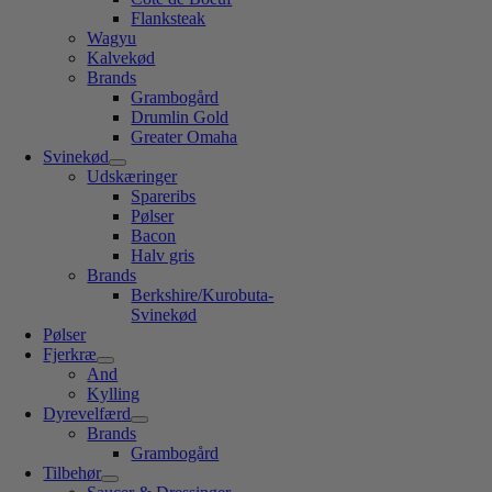
Flanksteak
Wagyu
Kalvekød
Brands
Grambogård
Drumlin Gold
Greater Omaha
Svinekød
Udskæringer
Spareribs
Pølser
Bacon
Halv gris
Brands
Berkshire/Kurobuta-
Svinekød
Pølser
Fjerkræ
And
Kylling
Dyrevelfærd
Brands
Grambogård
Tilbehør