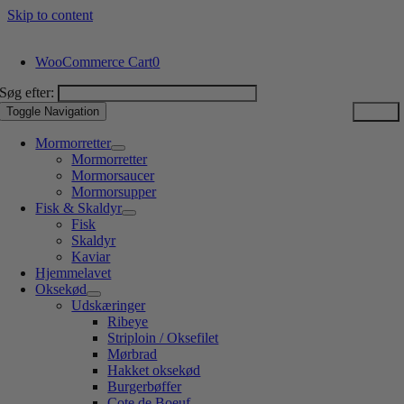
Skip to content
WooCommerce Cart
0
Søg efter:
Toggle Navigation
Mormorretter
Mormorretter
Mormorsaucer
Mormorsupper
Fisk & Skaldyr
Fisk
Skaldyr
Kaviar
Hjemmelavet
Oksekød
Udskæringer
Ribeye
Striploin / Oksefilet
Mørbrad
Hakket oksekød
Burgerbøffer
Cote de Boeuf