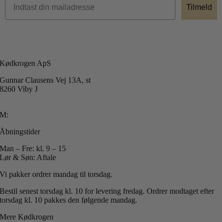
Tilmeld
Kødkrogen ApS
Gunnar Clausens Vej 13A, st
8260 Viby J
T: +45 40 51 42 40
M:
info@koedkrogen.dk
Åbningstider
Man – Fre: kl. 9 – 15
Lør & Søn: Aftale
Vi pakker ordrer mandag til torsdag.
Bestil senest torsdag kl. 10 for levering fredag.
Ordrer modtaget efter
torsdag kl. 10 pakkes den følgende mandag.
Mere Kødkrogen