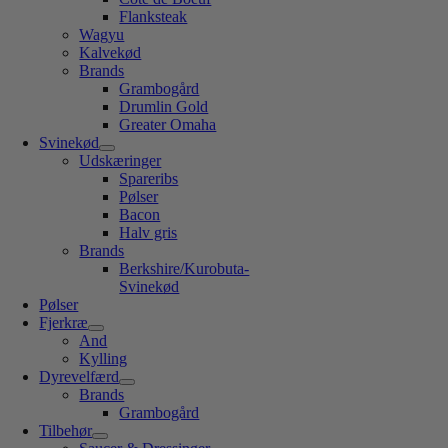
Flanksteak
Wagyu
Kalvekød
Brands
Grambogård
Drumlin Gold
Greater Omaha
Svinekød
Udskæringer
Spareribs
Pølser
Bacon
Halv gris
Brands
Berkshire/Kurobuta-
Svinekød
Pølser
Fjerkræ
And
Kylling
Dyrevelfærd
Brands
Grambogård
Tilbehør