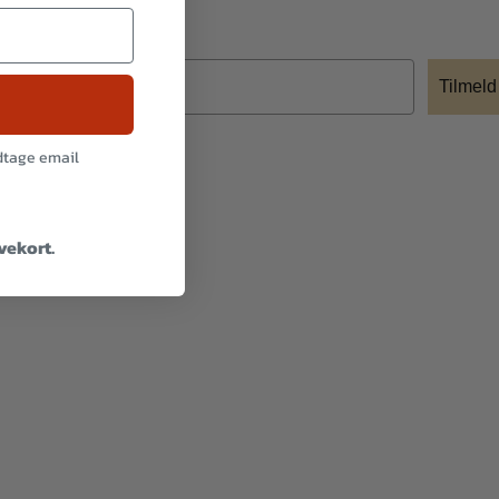
Tilmeld
odtage email
avekort.