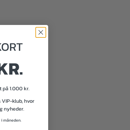
KORT
KR.
 på 1.000 kr.
s VIP-klub, hvor
og nyheder.
g i måneden.