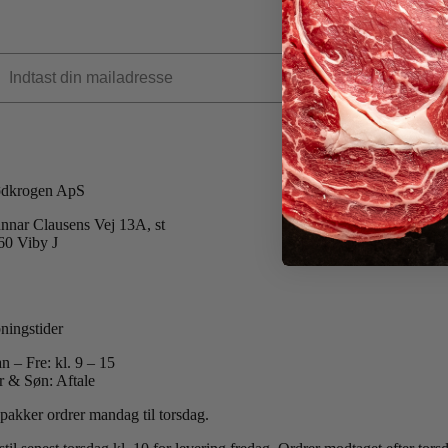
dkrogen ApS
nnar Clausens Vej 13A, st
60 Viby J
 +45 40 51 42 40
:
info@koedkrogen.dk
ningstider
n – Fre: kl. 9 – 15
r & Søn: Aftale
 pakker ordrer mandag til torsdag.