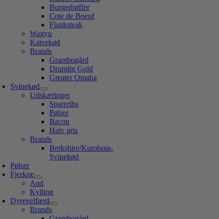
Burgerbøffer
Cote de Boeuf
Flanksteak
Wagyu
Kalvekød
Brands
Grambogård
Drumlin Gold
Greater Omaha
Svinekød
Udskæringer
Spareribs
Pølser
Bacon
Halv gris
Brands
Berkshire/Kurobuta-
Svinekød
Pølser
Fjerkræ
And
Kylling
Dyrevelfærd
Brands
Grambogård