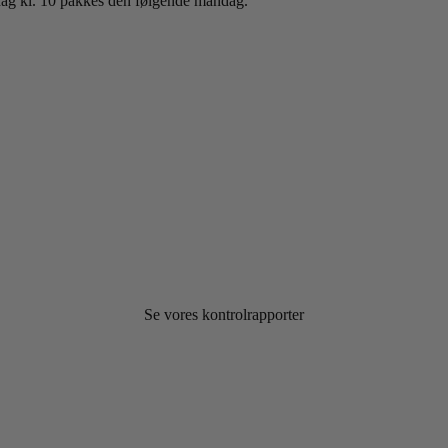
sdag kl. 10 pakkes den følgende mandag.
Se vores kontrolrapporter