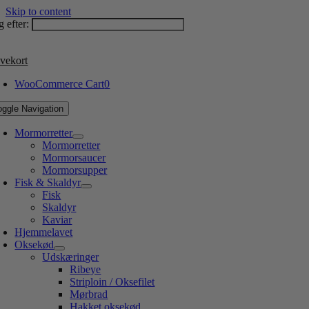
Skip to content
 efter:
vekort
WooCommerce Cart
0
oggle Navigation
Mormorretter
Mormorretter
Mormorsaucer
Mormorsupper
Fisk & Skaldyr
Fisk
Skaldyr
Kaviar
Hjemmelavet
Oksekød
Udskæringer
Ribeye
Striploin / Oksefilet
Mørbrad
Hakket oksekød