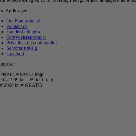
til senest torsdag kl. 10 for levering fredag.
Ordrer modtaget efter tor
re Kødkrogen
Om Kødkrogen.dk
Kontakt os
Handelsbetingelser
Fortrydelsesformular
Privatlivs- og cookiepolitik
Se vores udvalg
Gavekort
gtpriser
 999 kr. = 99 kr. i fragt
0 – 1999 kr. = 69 kr. i fragt
er 2000 kr. = GRATIS