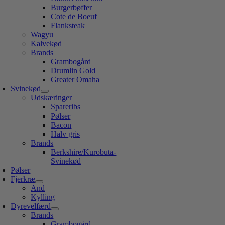
Burgerbøffer
Cote de Boeuf
Flanksteak
Wagyu
Kalvekød
Brands
Grambogård
Drumlin Gold
Greater Omaha
Svinekød
Udskæringer
Spareribs
Pølser
Bacon
Halv gris
Brands
Berkshire/Kurobuta-
Svinekød
Pølser
Fjerkræ
And
Kylling
Dyrevelfærd
Brands
Grambogård