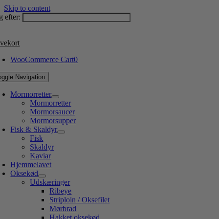
Skip to content
 efter:
vekort
WooCommerce Cart
0
oggle Navigation
Mormorretter
Mormorretter
Mormorsaucer
Mormorsupper
Fisk & Skaldyr
Fisk
Skaldyr
Kaviar
Hjemmelavet
Oksekød
Udskæringer
Ribeye
Striploin / Oksefilet
Mørbrad
Hakket oksekød