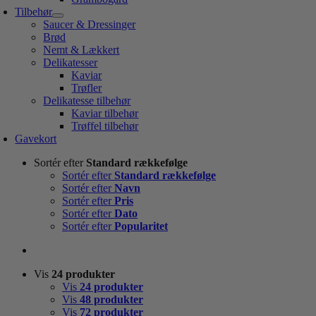
Tilbehør
Saucer & Dressinger
Brød
Nemt & Lækkert
Delikatesser
Kaviar
Trøfler
Delikatesse tilbehør
Kaviar tilbehør
Trøffel tilbehør
Gavekort
Sortér efter
Standard rækkefølge
Sortér efter
Standard rækkefølge
Sortér efter
Navn
Sortér efter
Pris
Sortér efter
Dato
Sortér efter
Popularitet
Vis
24 produkter
Vis
24 produkter
Vis
48 produkter
Vis
72 produkter