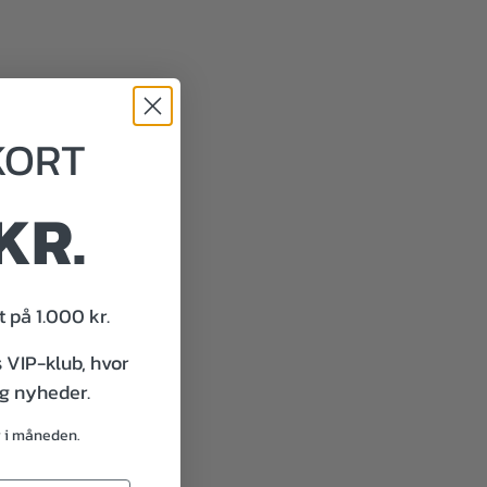
KORT
KR.
 på 1.000 kr.
s VIP-klub, hvor
og nyheder.
g i måneden.