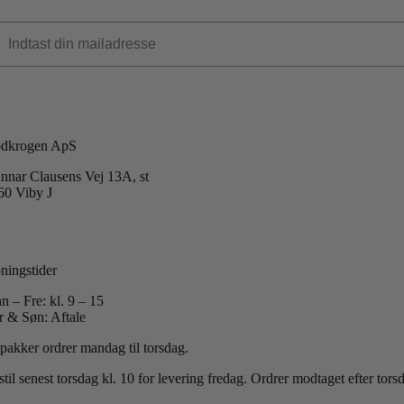
dkrogen ApS
nnar Clausens Vej 13A, st
60 Viby J
 +45 40 51 42 40
:
info@koedkrogen.dk
ningstider
n – Fre: kl. 9 – 15
r & Søn: Aftale
 pakker ordrer mandag til torsdag.
til senest torsdag kl. 10 for levering fredag.
Ordrer modtaget efter tor