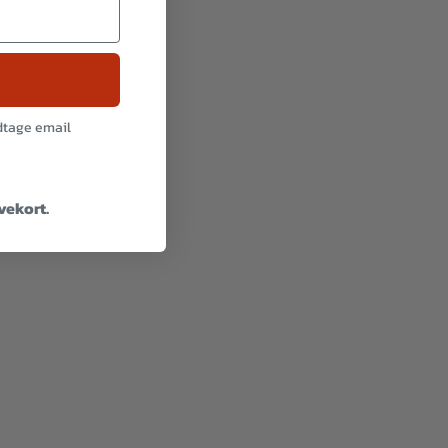
odtage email
avekort.