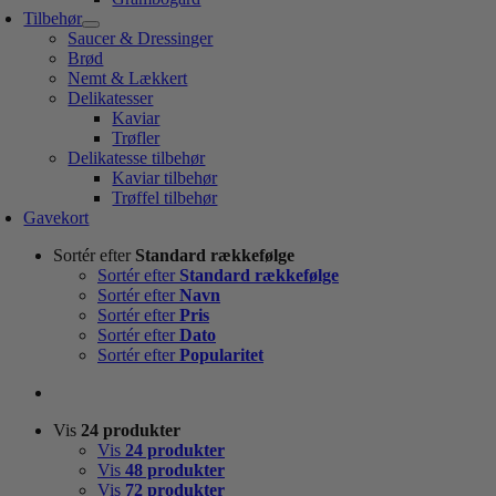
Tilbehør
Saucer & Dressinger
Brød
Nemt & Lækkert
Delikatesser
Kaviar
Trøfler
Delikatesse tilbehør
Kaviar tilbehør
Trøffel tilbehør
Gavekort
Sortér efter
Standard rækkefølge
Sortér efter
Standard rækkefølge
Sortér efter
Navn
Sortér efter
Pris
Sortér efter
Dato
Sortér efter
Popularitet
Vis
24 produkter
Vis
24 produkter
Vis
48 produkter
Vis
72 produkter