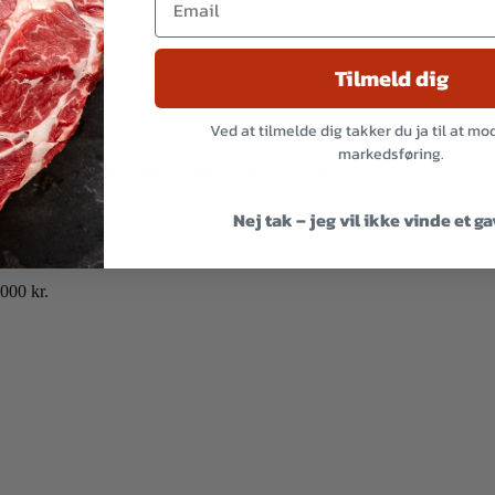
Tilmeld dig
Ved at tilmelde dig takker du ja til at m
markedsføring.
et med label | Lige klar til fryseren
Nej tak – jeg vil ikke vinde et g
000 kr.