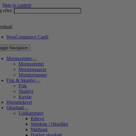
Skip to content
 efter:
vekort
WooCommerce Cart
0
oggle Navigation
Mormorretter
Mormorretter
Mormorsaucer
Mormorsupper
Fisk & Skaldyr
Fisk
Skaldyr
Kaviar
Hjemmelavet
Oksekød
Udskæringer
Ribeye
Striploin / Oksefilet
Mørbrad
Hakket oksekød