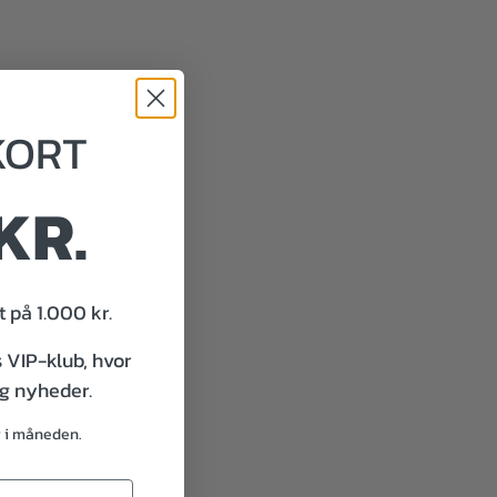
KORT
KR.
 på 1.000 kr.
s VIP-klub, hvor
og nyheder.
g i måneden.