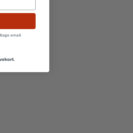
odtage email
avekort.