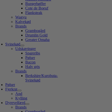
Burgerbøffer
Cote de Boeuf
Flanksteak
Wagyu
Kalvekød
Brands
Grambogård
Drumlin Gold
Greater Omaha
Svinekød
Udskæringer
Spareribs
Pølser
Bacon
Halv gris
Brands
Berkshire/Kurobuta-
Svinekød
Pølser
Fjerkræ
And
Kylling
Dyrevelfærd
Brands
Grambogård