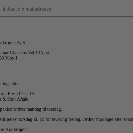
dkrogen ApS
nnar Clausens Vej 13A, st
60 Viby J
 +45 40 51 42 40
:
info@koedkrogen.dk
ningstider
n – Fre: kl. 9 – 15
r & Søn: Aftale
 pakker ordrer mandag til torsdag.
til senest torsdag kl. 10 for levering fredag.
Ordrer modtaget efter tor
re Kødkrogen