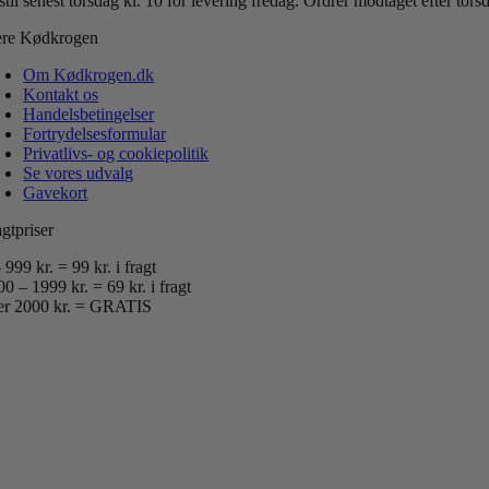
til senest torsdag kl. 10 for levering fredag.
Ordrer modtaget efter tor
re Kødkrogen
Om Kødkrogen.dk
Kontakt os
Handelsbetingelser
Fortrydelsesformular
Privatlivs- og cookiepolitik
Se vores udvalg
Gavekort
gtpriser
 999 kr. = 99 kr. i fragt
0 – 1999 kr. = 69 kr. i fragt
er 2000 kr. = GRATIS