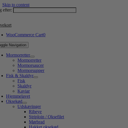
Skip to content
 efter:
vekort
WooCommerce Cart
0
oggle Navigation
Mormorretter
Mormorretter
Mormorsaucer
Mormorsupper
Fisk & Skaldyr
Fisk
Skaldyr
Kaviar
Hjemmelavet
Oksekød
Udskæringer
Ribeye
Striploin / Oksefilet
Mørbrad
Hakket oksekød