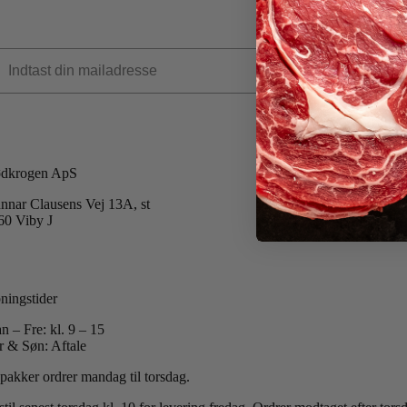
dkrogen ApS
nnar Clausens Vej 13A, st
60 Viby J
 +45 40 51 42 40
:
info@koedkrogen.dk
ningstider
n – Fre: kl. 9 – 15
r & Søn: Aftale
 pakker ordrer mandag til torsdag.