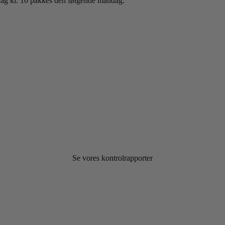
sdag kl. 10 pakkes den følgende mandag.
Se vores kontrolrapporter