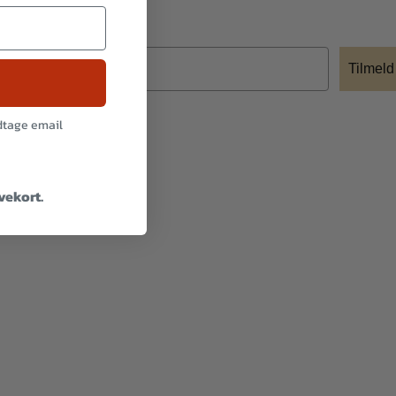
Tilmeld
odtage email
avekort.