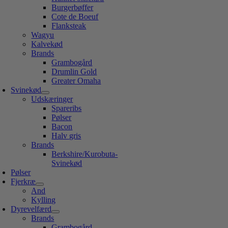
Burgerbøffer
Cote de Boeuf
Flanksteak
Wagyu
Kalvekød
Brands
Grambogård
Drumlin Gold
Greater Omaha
Svinekød
Udskæringer
Spareribs
Pølser
Bacon
Halv gris
Brands
Berkshire/Kurobuta-
Svinekød
Pølser
Fjerkræ
And
Kylling
Dyrevelfærd
Brands
Grambogård