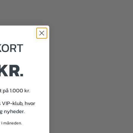
KORT
KR.
 på 1.000 kr.
s VIP-klub, hvor
og nyheder.
g i måneden.