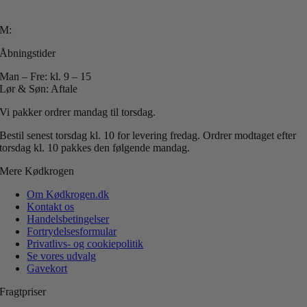
T: +45 40 51 42 40
M:
info@koedkrogen.dk
Åbningstider
Man – Fre: kl. 9 – 15
Lør & Søn: Aftale
Vi pakker ordrer mandag til torsdag.
Bestil senest torsdag kl. 10 for levering fredag.
Ordrer modtaget efter
torsdag kl. 10 pakkes den følgende mandag.
Mere Kødkrogen
Om Kødkrogen.dk
Kontakt os
Handelsbetingelser
Fortrydelsesformular
Privatlivs- og cookiepolitik
Se vores udvalg
Gavekort
Fragtpriser