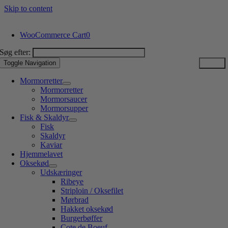
Skip to content
WooCommerce Cart
0
Søg efter:
Toggle Navigation
Mormorretter
Mormorretter
Mormorsaucer
Mormorsupper
Fisk & Skaldyr
Fisk
Skaldyr
Kaviar
Hjemmelavet
Oksekød
Udskæringer
Ribeye
Striploin / Oksefilet
Mørbrad
Hakket oksekød
Burgerbøffer
Cote de Boeuf