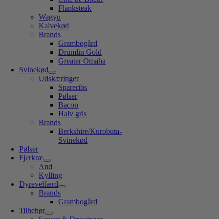
Flanksteak
Wagyu
Kalvekød
Brands
Grambogård
Drumlin Gold
Greater Omaha
Svinekød
Udskæringer
Spareribs
Pølser
Bacon
Halv gris
Brands
Berkshire/Kurobuta-
Svinekød
Pølser
Fjerkræ
And
Kylling
Dyrevelfærd
Brands
Grambogård
Tilbehør