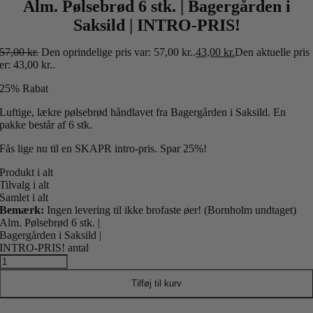
Alm. Pølsebrød 6 stk. | Bagergården i
Saksild | INTRO-PRIS!
57,00
kr.
Den oprindelige pris var: 57,00 kr..
43,00
kr.
Den aktuelle pris
er: 43,00 kr..
25% Rabat
Luftige, lækre pølsebrød håndlavet fra Bagergården i Saksild. En
pakke består af 6 stk.
Fås lige nu til en SKAPR intro-pris. Spar 25%!
Produkt i alt
Tilvalg i alt
Samlet i alt
Bemærk:
Ingen levering til ikke brofaste øer! (Bornholm undtaget)
Alm. Pølsebrød 6 stk. |
Bagergården i Saksild |
INTRO-PRIS! antal
Tilføj til kurv