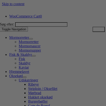
Skip to content
WooCommerce Cart
0
Søg efter:
Toggle Navigation
Mormorretter
Mormorretter
Mormorsaucer
Mormorsupper
Fisk & Skaldyr
Fisk
Skaldyr
Kaviar
Hjemmelavet
Oksekød
Udskæringer
Ribeye
Striploin / Oksefilet
Mørbrad
Hakket oksekød
Burgerbøffer
Cote de Boeuf