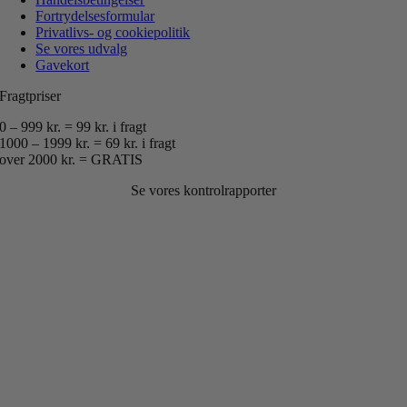
Fortrydelsesformular
Privatlivs- og cookiepolitik
Se vores udvalg
Gavekort
Fragtpriser
0 – 999 kr. = 99 kr. i fragt
1000 – 1999 kr. = 69 kr. i fragt
over 2000 kr. = GRATIS
Se vores kontrolrapporter