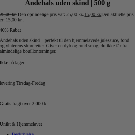
Andehals uden skind | 500 g
25,00
kr.
Den oprindelige pris var: 25,00 kr..
15,00
kr.
Den aktuelle pris
er: 15,00 kr..
40% Rabat
Andehals uden skind – perfekt til den hjemmelavede julesauce, fond
og vinterens simreretter. Giver en dyb og rund smag, du ikke får fra
almindelige bouillonterninger.
Ikke på lager
levering Tirsdag-Fredag
Gratis fragt over 2.000 kr
Unikt & Hjemmelavet
Beskrivelse