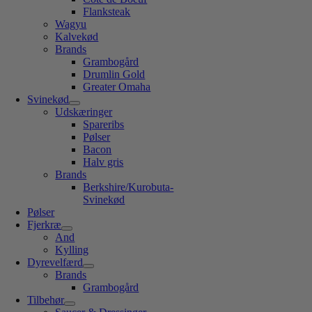
Flanksteak
Wagyu
Kalvekød
Brands
Grambogård
Drumlin Gold
Greater Omaha
Svinekød
Udskæringer
Spareribs
Pølser
Bacon
Halv gris
Brands
Berkshire/Kurobuta-
Svinekød
Pølser
Fjerkræ
And
Kylling
Dyrevelfærd
Brands
Grambogård
Tilbehør