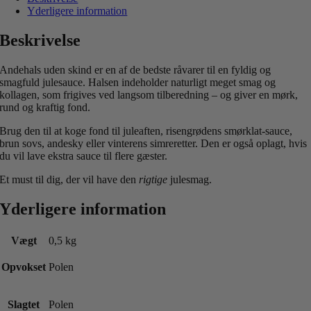
Yderligere information
Beskrivelse
Andehals uden skind er en af de bedste råvarer til en fyldig og
smagfuld julesauce. Halsen indeholder naturligt meget smag og
kollagen, som frigives ved langsom tilberedning – og giver en mørk,
rund og kraftig fond.
Brug den til at koge fond til juleaften, risengrødens smørklat-sauce,
brun sovs, andesky eller vinterens simreretter. Den er også oplagt, hvis
du vil lave ekstra sauce til flere gæster.
Et must til dig, der vil have den
rigtige
julesmag.
Yderligere information
Vægt
0,5 kg
Opvokset
Polen
Slagtet
Polen