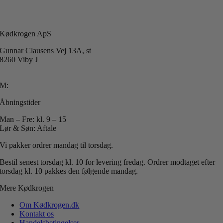
Kødkrogen ApS
Gunnar Clausens Vej 13A, st
8260 Viby J
T: +45 40 51 42 40
M:
info@koedkrogen.dk
Åbningstider
Man – Fre: kl. 9 – 15
Lør & Søn: Aftale
Vi pakker ordrer mandag til torsdag.
Bestil senest torsdag kl. 10 for levering fredag.
Ordrer modtaget efter
torsdag kl. 10 pakkes den følgende mandag.
Mere Kødkrogen
Om Kødkrogen.dk
Kontakt os
Handelsbetingelser