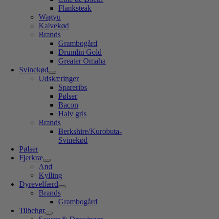
Flanksteak
Wagyu
Kalvekød
Brands
Grambogård
Drumlin Gold
Greater Omaha
Svinekød
Udskæringer
Spareribs
Pølser
Bacon
Halv gris
Brands
Berkshire/Kurobuta-
Svinekød
Pølser
Fjerkræ
And
Kylling
Dyrevelfærd
Brands
Grambogård
Tilbehør