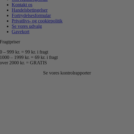
Kontakt os
Handelsbetingelser
Fortrydelsesformular
Privatlivs- og cookiepolitik
Se vores udvalg
Gavekort
Fragtpriser
0 – 999 kr. = 99 kr. i fragt
1000 – 1999 kr. = 69 kr. i fragt
over 2000 kr. = GRATIS
Se vores kontrolrapporter