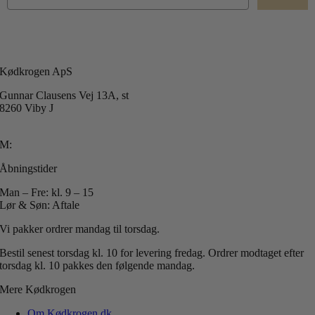
Kødkrogen ApS
Gunnar Clausens Vej 13A, st
8260 Viby J
T: +45 40 51 42 40
M:
info@koedkrogen.dk
Åbningstider
Man – Fre: kl. 9 – 15
Lør & Søn: Aftale
Vi pakker ordrer mandag til torsdag.
Bestil senest torsdag kl. 10 for levering fredag.
Ordrer modtaget efter
torsdag kl. 10 pakkes den følgende mandag.
Mere Kødkrogen
Om Kødkrogen.dk