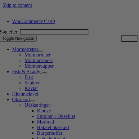
Skip to content
WooCommerce Cart
0
Søg efter:
Toggle Navigation
Mormorretter
Mormorretter
Mormorsaucer
Mormorsupper
Fisk & Skaldyr
Fisk
Skaldyr
Kaviar
Hjemmelavet
Oksekød
Udskæringer
Ribeye
Striploin / Oksefilet
Mørbrad
Hakket oksekød
Burgerbøffer
Cote de Boeuf