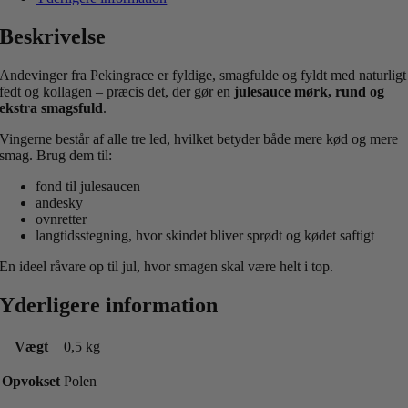
Beskrivelse
Andevinger fra Pekingrace er fyldige, smagfulde og fyldt med naturligt
fedt og kollagen – præcis det, der gør en
julesauce mørk, rund og
ekstra smagsfuld
.
Vingerne består af alle tre led, hvilket betyder både mere kød og mere
smag. Brug dem til:
fond til julesaucen
andesky
ovnretter
langtidsstegning, hvor skindet bliver sprødt og kødet saftigt
En ideel råvare op til jul, hvor smagen skal være helt i top.
Yderligere information
Vægt
0,5 kg
Opvokset
Polen