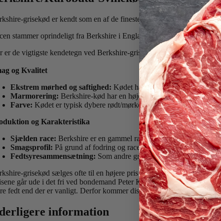
rkshire-grisekød er kendt som en af de fineste og mest eksklusive svinek
cen stammer oprindeligt fra Berkshire i England og er kendt for sin mø
r er de vigtigste kendetegn ved Berkshire-grisekød:
ag og Kvalitet
Ekstrem mørhed og saftighed:
Kødet har en finere struktur og er 
Marmorering:
Berkshire-kød har en højere grad af intramuskulært 
Farve:
Kødet er typisk dybere rødt/mørkere i farven sammenlignet 
oduktion og Karakteristika
Sjælden race:
Berkshire er en gammel race, der ofte opdrættes i mind
Smagsprofil:
På grund af fodring og raceegenskaber har kødet en sø
Fedtsyresammensætning:
Som andre grise bidrager kødet med en 
rkshire-grisekød sælges ofte til en højere pris end standard svinekød p
isene går ude i det fri ved bondemand Peter Krabbe, som er den eneste i 
e fedt end der er vanligt. Derfor kommer disse grise til en super billig 
derligere information