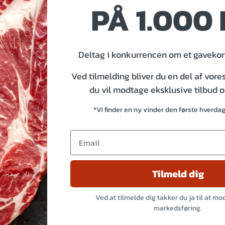
PÅ 1.000 
ødskvaliteter i verden, ofte refereret til svinekødets svar på Wagyu-ok
rke pels med hvide aftegn på ben, snude og hale.
Deltag i konkurrencen om et gavekort
Ved tilmelding bliver du en del af vore
du vil modtage eksklusive tilbud 
kendt for at være betydeligt mere saftigt end konventionelt svinekød.
fedt (marmorering), hvilket giver en rig og intens smag.
med det blege svinekød, man ofte finder i supermarkeder.
*Vi finder en ny vinder den første hverda
re skala, hvilket gør det til et specialprodukt.
dlig, nøddeagtig smag, der værdsættes højt af kokke og grillentusiaster
blanding af mættede og umættede fedtsyrer, men den høje fedtmarmore
Tilmeld dig
å grund af produktionsmetoden og den overlegne spisekvalitet.
Danmark der opdrætter disse fantastiske grise. Dette er første hold der 
pris. Næste kuld kommer til november, så der er de klar til julen 2026.
Ved at tilmelde dig takker du ja til at m
markedsføring.