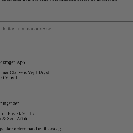
dkrogen ApS
nnar Clausens Vej 13A, st
60 Viby J
 +45 40 51 42 40
:
info@koedkrogen.dk
ningstider
n – Fre: kl. 9 – 15
r & Søn: Aftale
 pakker ordrer mandag til torsdag.