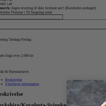
let i alt
mærk:
Ingen levering til ikke brofaste øer! (Bornholm undtaget)
rkshire Flomme | Til Stegning antal
vering Tirsdag-Fredag
tis fragt over 2.000 kr
ikt & Hjemmelavet
Beskrivelse
Yderligere information
eskrivelse
erkshire/Kurobuta-Svinekød | Svinekød i V