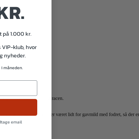
KR.
sekød.
 på 1.000 kr.
s VIP-klub, hvor
og nyheder.
g i måneden.
.
ring er kendetegnende for racen.
er kommet, og der har Peter været lidt for gavmild med fodret, så der e
odtage email