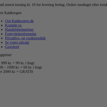
til senest torsdag kl. 10 for levering fredag.
Ordrer modtaget efter tor
re Kødkrogen
Om Kødkrogen.dk
Kontakt os
Handelsbetingelser
Fortrydelsesformular
Privatlivs- og cookiepolitik
Se vores udvalg
Gavekort
gtpriser
 999 kr. = 99 kr. i fragt
0 – 1999 kr. = 69 kr. i fragt
er 2000 kr. = GRATIS