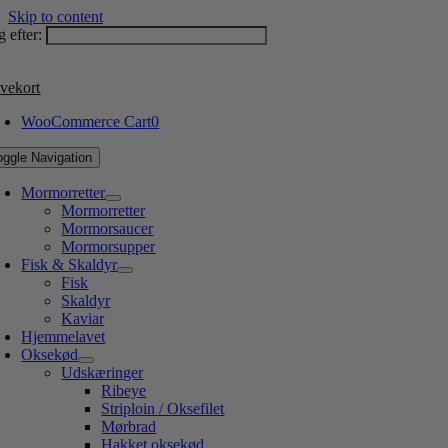
Skip to content
 efter:
vekort
WooCommerce Cart
0
oggle Navigation
Mormorretter
Mormorretter
Mormorsaucer
Mormorsupper
Fisk & Skaldyr
Fisk
Skaldyr
Kaviar
Hjemmelavet
Oksekød
Udskæringer
Ribeye
Striploin / Oksefilet
Mørbrad
Hakket oksekød