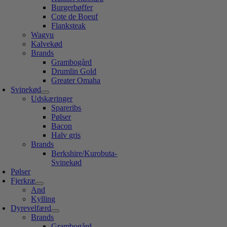
Burgerbøffer
Cote de Boeuf
Flanksteak
Wagyu
Kalvekød
Brands
Grambogård
Drumlin Gold
Greater Omaha
Svinekød
Udskæringer
Spareribs
Pølser
Bacon
Halv gris
Brands
Berkshire/Kurobuta-
Svinekød
Pølser
Fjerkræ
And
Kylling
Dyrevelfærd
Brands
Grambogård