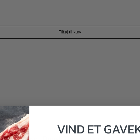
Tilføj til kurv
VIND
ET
GAVE
erdensklasse | Dansk Dyrevelfærd