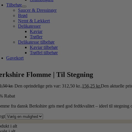
Tilbehør
Saucer & Dressinger
Brød
Nemt & Lækkert
Delikatesser
Kaviar
Trøfler
Delikatesse tilbehør
Kaviar tilbehør
Trøffel tilbehør
Gavekort
erkshire Flomme | Til Stegning
2,50
kr.
Den oprindelige pris var: 312,50 kr..
156,25
kr.
Den aktuelle pris
% Rabat
mme fra dansk Berkshire gris med god fedtkvalitet – ideel til stegning o
gt
dukt i alt
valg i alt