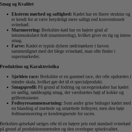
Smag og Kvalitet
Ekstrem mørhed og saftighed:
Kødet har en finere struktur og
er kendt for at være betydeligt mere saftigt end konventionelt
svinekød.
Marmorering:
Berkshire-kød har en højere grad af
intramuskulært fedt (marmorering), hvilket giver en rig og intens
smag.
Farve:
Kødet er typisk dybere rødt/mørkere i farven
sammenlignet med det blege svinekød, man ofte finder i
supermarkeder.
Produktion og Karakteristika
Sjælden race:
Berkshire er en gammel race, der ofte opdrættes i
mindre skala, hvilket gør det til et specialprodukt.
Smagsprofil:
På grund af fodring og raceegenskaber har kødet
en sødlig, nøddeagtig smag, der værdsættes højt af kokke og
grillentusiaster.
Fedtsyresammensætning:
Som andre grise bidrager kødet med
en blanding af mættede og umættede fedtsyrer, men den høje
fedtmarmorering er kendetegnende for racen.
Berkshire-grisekød sælges ofte til en højere pris end standard svinekød
på grund af produktionsmetoden og den overlegne spisekvalitet.