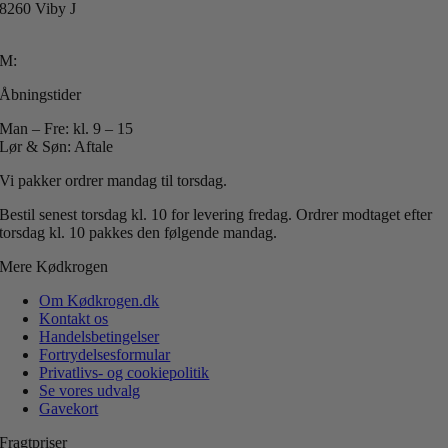
8260 Viby J
T: +45 40 51 42 40
M:
info@koedkrogen.dk
Åbningstider
Man – Fre: kl. 9 – 15
Lør & Søn: Aftale
Vi pakker ordrer mandag til torsdag.
Bestil senest torsdag kl. 10 for levering fredag.
Ordrer modtaget efter
torsdag kl. 10 pakkes den følgende mandag.
Mere Kødkrogen
Om Kødkrogen.dk
Kontakt os
Handelsbetingelser
Fortrydelsesformular
Privatlivs- og cookiepolitik
Se vores udvalg
Gavekort
Fragtpriser