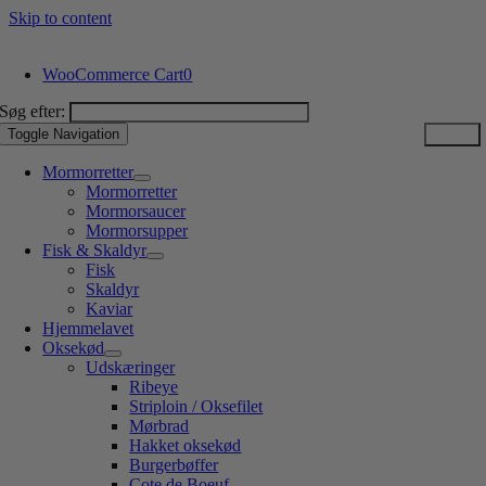
Skip to content
WooCommerce Cart
0
Søg efter:
Toggle Navigation
Mormorretter
Mormorretter
Mormorsaucer
Mormorsupper
Fisk & Skaldyr
Fisk
Skaldyr
Kaviar
Hjemmelavet
Oksekød
Udskæringer
Ribeye
Striploin / Oksefilet
Mørbrad
Hakket oksekød
Burgerbøffer
Cote de Boeuf