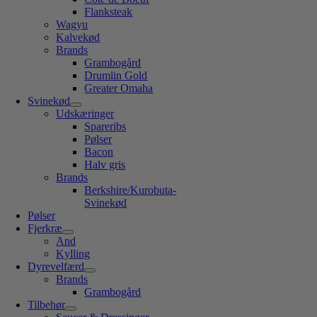
Flanksteak
Wagyu
Kalvekød
Brands
Grambogård
Drumlin Gold
Greater Omaha
Svinekød
Udskæringer
Spareribs
Pølser
Bacon
Halv gris
Brands
Berkshire/Kurobuta-
Svinekød
Pølser
Fjerkræ
And
Kylling
Dyrevelfærd
Brands
Grambogård
Tilbehør