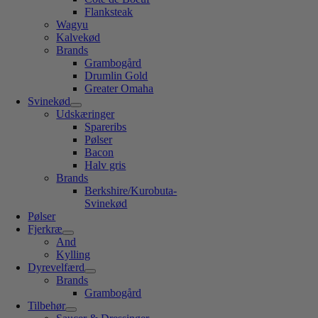
Flanksteak
Wagyu
Kalvekød
Brands
Grambogård
Drumlin Gold
Greater Omaha
Svinekød
Udskæringer
Spareribs
Pølser
Bacon
Halv gris
Brands
Berkshire/Kurobuta-
Svinekød
Pølser
Fjerkræ
And
Kylling
Dyrevelfærd
Brands
Grambogård
Tilbehør