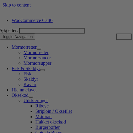
Skip to content
WooCommerce Cart
0
Søg efter:
Toggle Navigation
Mormorretter
Mormorretter
Mormorsaucer
Mormorsupper
Fisk & Skaldyr
Fisk
Skaldyr
Kaviar
Hjemmelavet
Oksekød
Udskæringer
Ribeye
Striploin / Oksefilet
Mørbrad
Hakket oksekød
Burgerbøffer
Cote de Boeuf