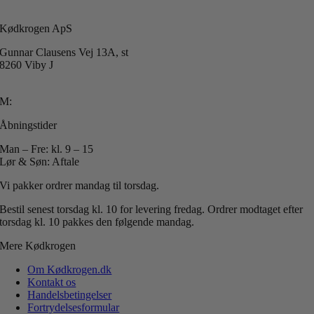
Kødkrogen ApS
Gunnar Clausens Vej 13A, st
8260 Viby J
T: +45 40 51 42 40
M:
info@koedkrogen.dk
Åbningstider
Man – Fre: kl. 9 – 15
Lør & Søn: Aftale
Vi pakker ordrer mandag til torsdag.
Bestil senest torsdag kl. 10 for levering fredag.
Ordrer modtaget efter
torsdag kl. 10 pakkes den følgende mandag.
Mere Kødkrogen
Om Kødkrogen.dk
Kontakt os
Handelsbetingelser
Fortrydelsesformular