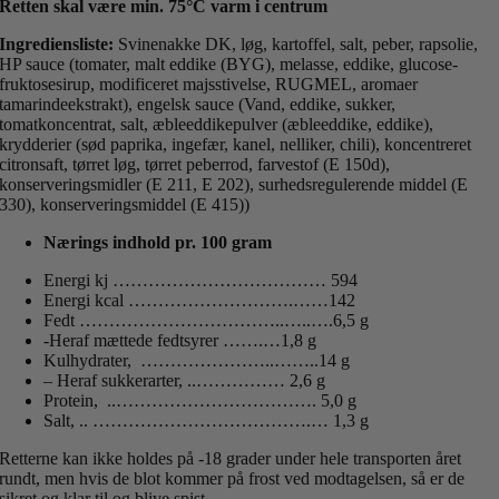
Retten skal være min. 75°C varm i centrum
Ingrediensliste:
Svinenakke DK, løg, kartoffel, salt, peber, rapsolie,
HP sauce (tomater, malt eddike (BYG), melasse, eddike, glucose-
fruktosesirup, modificeret majsstivelse, RUGMEL, aromaer
tamarindeekstrakt), engelsk sauce (Vand, eddike, sukker,
tomatkoncentrat, salt, æbleeddikepulver (æbleeddike, eddike),
krydderier (sød paprika, ingefær, kanel, nelliker, chili), koncentreret
citronsaft, tørret løg, tørret peberrod, farvestof (E 150d),
konserveringsmidler (E 211, E 202), surhedsregulerende middel (E
330), konserveringsmiddel (E 415))
Nærings indhold pr. 100 gram
Energi kj ……………………………… 594
Energi kcal ……………………….……142
Fedt ……………………………..…..….6,5 g
-Heraf mættede fedtsyrer …….…1,8 g
Kulhydrater, …………………..……..14 g
– Heraf sukkerarter, ..…………… 2,6 g
Protein, ..……………………………. 5,0 g
Salt, .. ……………………………….… 1,3 g
Retterne kan ikke holdes på -18 grader under hele transporten året
rundt, men hvis de blot kommer på frost ved modtagelsen, så er de
sikret og klar til og blive spist.