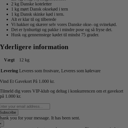
2 kg Danske koteletter
1 kg mørt Dansk oksekød i tern
1 kg Dansk skinke kød i tern.
Alt er klar til og tilberede
Vi hakker og skærer selv vores Danske okse- og svinekød.
Det er lynhurtigt og pakke i mindre pose og så fryse det.
Husk og gennemstege kødet til mindst 75 grader.
Yderligere information
Vægt
12 kg
Levering
Leveres som frostvare, Leveres som kølevare
Vind Et Gavekort P
å 1.000 kr.
Tilmeld dig vores VIP-klub og deltag i konkurrencen om et gavekort
på 1.000 kr.
Subscribe
hank you for your message. It has been sent.
×