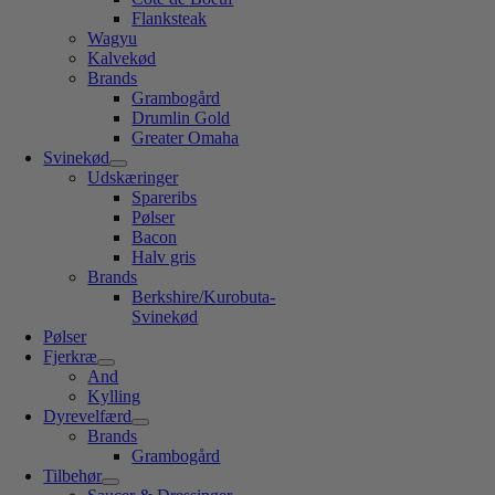
Flanksteak
Wagyu
Kalvekød
Brands
Grambogård
Drumlin Gold
Greater Omaha
Svinekød
Udskæringer
Spareribs
Pølser
Bacon
Halv gris
Brands
Berkshire/Kurobuta-
Svinekød
Pølser
Fjerkræ
And
Kylling
Dyrevelfærd
Brands
Grambogård
Tilbehør