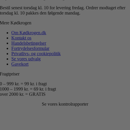
Bestil senest torsdag kl. 10 for levering fredag.
Ordrer modtaget efter
torsdag kl. 10 pakkes den følgende mandag.
Mere Kødkrogen
Om Kødkrogen.dk
Kontakt os
Handelsbetingelser
Fortrydelsesformular
Privatlivs- og cookiepolitik
Se vores udvalg
Gavekort
Fragtpriser
0 – 999 kr. = 99 kr. i fragt
1000 – 1999 kr. = 69 kr. i fragt
over 2000 kr. = GRATIS
Se vores kontrolrapporter