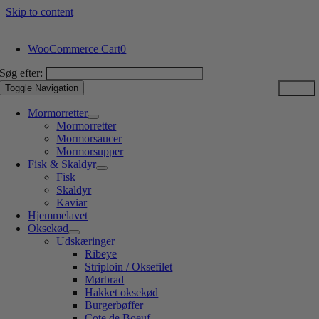
Skip to content
WooCommerce Cart
0
Søg efter:
Toggle Navigation
Mormorretter
Mormorretter
Mormorsaucer
Mormorsupper
Fisk & Skaldyr
Fisk
Skaldyr
Kaviar
Hjemmelavet
Oksekød
Udskæringer
Ribeye
Striploin / Oksefilet
Mørbrad
Hakket oksekød
Burgerbøffer
Cote de Boeuf