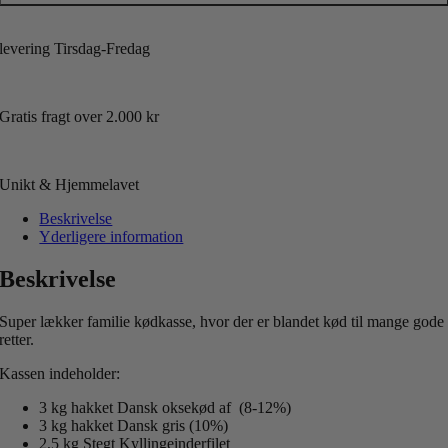
levering Tirsdag-Fredag
Gratis fragt over 2.000 kr
Unikt & Hjemmelavet
Beskrivelse
Yderligere information
Beskrivelse
Super lækker familie kødkasse, hvor der er blandet kød til mange gode
retter.
Kassen indeholder:
3 kg hakket Dansk oksekød af (8-12%)
3 kg hakket Dansk gris (10%)
2,5 kg Stegt Kyllingeinderfilet