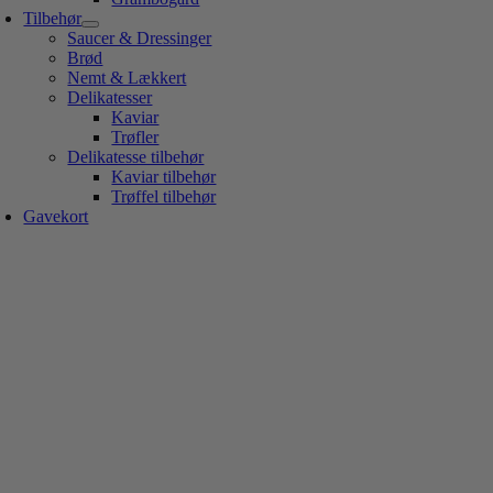
Tilbehør
Saucer & Dressinger
Brød
Nemt & Lækkert
Delikatesser
Kaviar
Trøfler
Delikatesse tilbehør
Kaviar tilbehør
Trøffel tilbehør
Gavekort