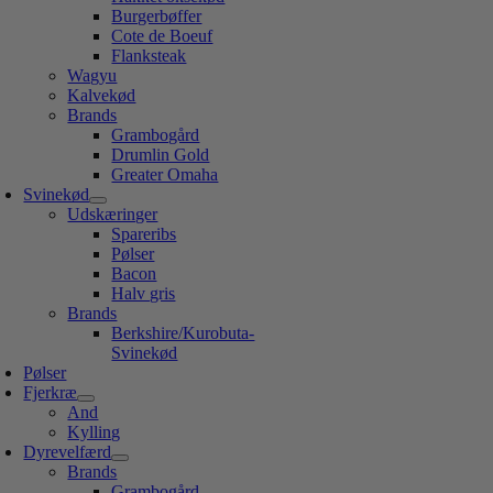
Burgerbøffer
Cote de Boeuf
Flanksteak
Wagyu
Kalvekød
Brands
Grambogård
Drumlin Gold
Greater Omaha
Svinekød
Udskæringer
Spareribs
Pølser
Bacon
Halv gris
Brands
Berkshire/Kurobuta-
Svinekød
Pølser
Fjerkræ
And
Kylling
Dyrevelfærd
Brands
Grambogård