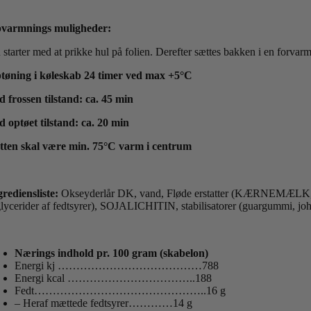
varmnings muligheder:
 starter med at prikke hul på folien. Derefter sættes bakken i en forva
tøning i køleskab 24 timer ved max +5°C
d frossen tilstand: ca. 45 min
d optøet tilstand: ca. 20 min
tten skal være min. 75°C varm i centrum
grediensliste:
Okseyderlår DK, vand, Fløde erstatter (KÆRNEMÆLK, va
glycerider af fedtsyrer), SOJALICHITIN, stabilisatorer (guargummi, jo
Nærings indhold pr. 100 gram (skabelon)
Energi kj …………………………………788
Energi kcal ……………………………..188
Fedt………………………………………..16 g
– Heraf mættede fedtsyrer…………14 g