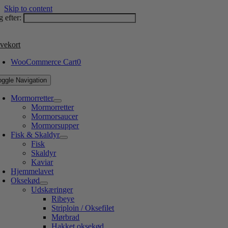
Skip to content
 efter:
vekort
WooCommerce Cart
0
oggle Navigation
Mormorretter
Mormorretter
Mormorsaucer
Mormorsupper
Fisk & Skaldyr
Fisk
Skaldyr
Kaviar
Hjemmelavet
Oksekød
Udskæringer
Ribeye
Striploin / Oksefilet
Mørbrad
Hakket oksekød