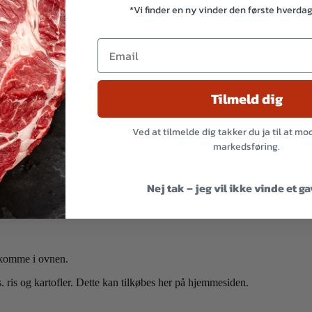
*Vi finder en ny vinder den første hverda
Tilmeld dig
Ved at tilmelde dig takker du ja til at m
markedsføring.
Nej tak – jeg vil ikke vinde et g
 komme i ovnen.
is og kartofler. Dette kan tilkøbes her på hjemmesiden.