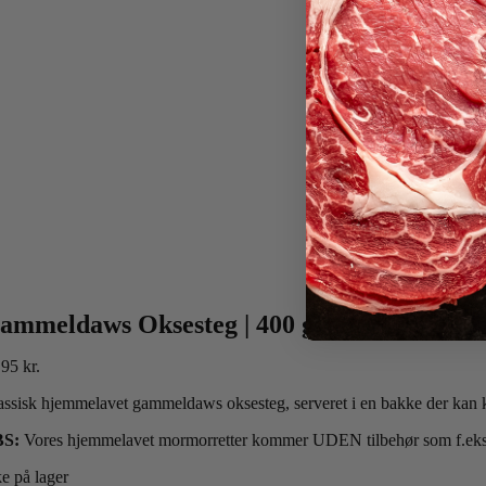
ammeldaws Oksesteg | 400 gram
,95
kr.
assisk hjemmelavet gammeldaws oksesteg, serveret i en bakke der kan
BS:
Vores hjemmelavet mormorretter kommer UDEN tilbehør som f.eks. r
ke på lager