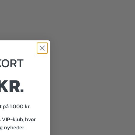
KORT
KR.
 på 1.000 kr.
s VIP-klub, hvor
og nyheder.