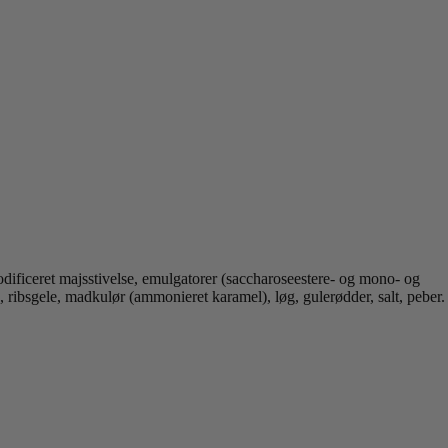
eret majsstivelse, emulgatorer (saccharoseestere- og mono- og
ibsgele, madkulør (ammonieret karamel), løg, gulerødder, salt, peber.