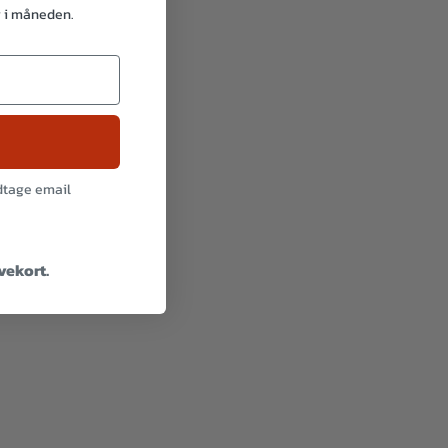
g i måneden.
odtage email
avekort.