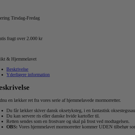
vering Tirsdag-Fredag
tis fragt over 2.000 kr
ikt & Hjemmelavet
Beskrivelse
Yderligere information
eskrivelse
dnu en lækker ret fra vores serie af hjemmelavede mormorretter.
Du får lækker skiver dansk oksetyksteg, i en fantastisk oksestegssa
Du kan servere ris eller danske hvide kartofler til.
Retten sendes som en frostvare og skal på frost ved modtagelsen.
OBS:
Vores hjemmelavet mormorretter kommer UDEN tilbehør som f.