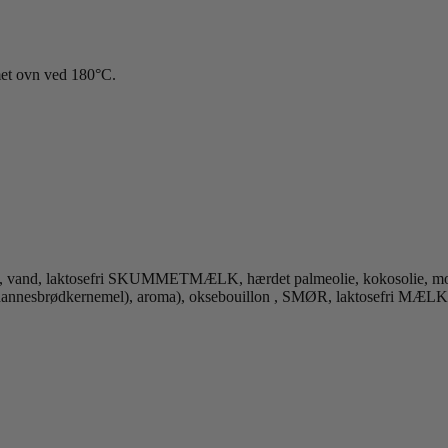
rmet ovn ved 180°C.
nd, laktosefri SKUMMETMÆLK, hærdet palmeolie, kokosolie, modific
hannesbrødkernemel), aroma), oksebouillon , SMØR, laktosefri MÆLK, r