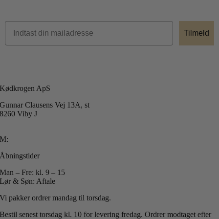
Tilmeld
Kødkrogen ApS
Gunnar Clausens Vej 13A, st
8260 Viby J
T: +45 40 51 42 40
M:
info@koedkrogen.dk
Åbningstider
Man – Fre: kl. 9 – 15
Lør & Søn: Aftale
Vi pakker ordrer mandag til torsdag.
Bestil senest torsdag kl. 10 for levering fredag.
Ordrer modtaget efter