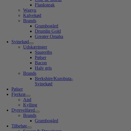
Flanksteak
Wagyu
Kalvekød
Brands
Grambogård
Drumlin Gold
Greater Omaha
Svinekød
Udskæringer
Spareribs
Pølser
Bacon
Halv gris
Brands
Berkshire/Kurobuta-
Svinekød
Pølser
Fjerkræ
And
Kylling
Dyrevelfærd
Brands
Grambogård
Tilbehør