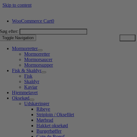
Skip to content
WooCommerce Cart
0
Søg efter:
Toggle Navigation
Mormorretter
Mormorretter
Mormorsaucer
Mormorsupper
Fisk & Skaldyr
Fisk
Skaldyr
Kaviar
Hjemmelavet
Oksekød
Udskæringer
Ribeye
Striploin / Oksefilet
Mørbrad
Hakket oksekød
Burgerbøffer
Cote de Boeuf