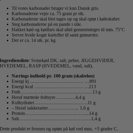
Til vores karbonader bruger vi kun Dansk gris.
Karbonaderne vejer ca. 75 gram pr stk.
Karbonaderne skal blot tages op og skal optø i køleskabet
Steg karbonaderne på en pande i olie.
Hakket kød og kødfars skal altid gennemsteges til min. 75°C
Server hvide kogte kartofler til samt grønærter.
Der er ca. 14 stk. pr. kg
Ingrediensliste
: Svinekød DK, salt, peber, ÆGGEHVIDER,
HVEDEMEL, RASP (HVEDEMEL, vand, salt),
Nærings indhold pr. 100 gram (skabelon)
Energi kj ……………………………. …891
Energi kcal …………………………. …213
Fedt……………………………………….13 g
Heraf mættede fedtsyre………….4,4 g
Kulhydrater…………………………….11 g
– Heraf sukkerarter……………….. 1,6 g
Protein…………………………………..14 g
Salt……………………………………….1,4 g
Dette produkt er frossen og optøs på køl ved max. +5 grader C.