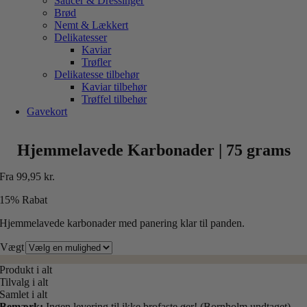
Saucer & Dressinger
Brød
Nemt & Lækkert
Delikatesser
Kaviar
Trøfler
Delikatesse tilbehør
Kaviar tilbehør
Trøffel tilbehør
Gavekort
Hjemmelavede Karbonader | 75 grams
Fra
99,95
kr.
15% Rabat
Hjemmelavede karbonader med panering klar til panden.
Vægt
Produkt i alt
Tilvalg i alt
Samlet i alt
Bemærk:
Ingen levering til ikke brofaste øer! (Bornholm undtaget)