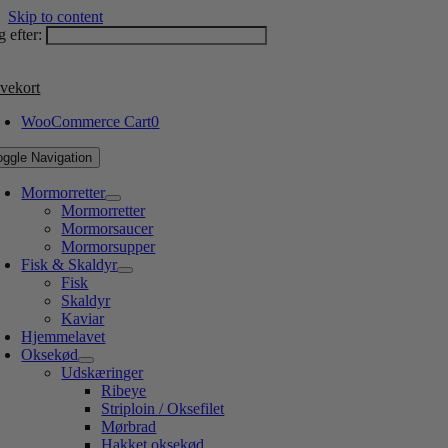
Skip to content
 efter:
vekort
WooCommerce Cart
0
oggle Navigation
Mormorretter
Mormorretter
Mormorsaucer
Mormorsupper
Fisk & Skaldyr
Fisk
Skaldyr
Kaviar
Hjemmelavet
Oksekød
Udskæringer
Ribeye
Striploin / Oksefilet
Mørbrad
Hakket oksekød