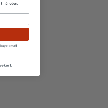
g i måneden.
odtage email
avekort.