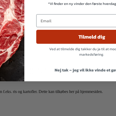
*Vi finder en ny vinder den første hverda
Tilmeld dig
Ved at tilmelde dig takker du ja til at m
markedsføring.
stykker af håndplukket kylling.
Nej tak – jeg vil ikke vinde et g
n er evt med et stykke brød til
eks. ris og kartofler. Dette kan tilkøbes her på hjemmesiden.