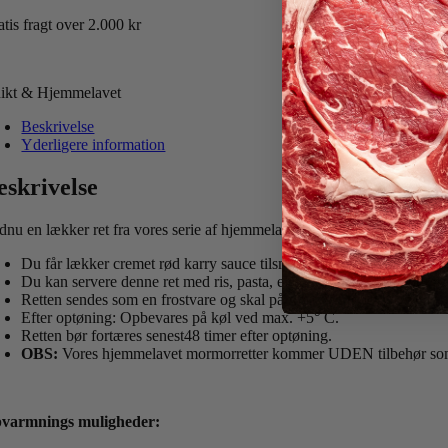
tis fragt over 2.000 kr
ikt & Hjemmelavet
Beskrivelse
Yderligere information
eskrivelse
dnu en lækker ret fra vores serie af hjemmelavede mormorretter.
Du får lækker cremet rød karry sauce tilsmagt med kokos, og møre 
Du kan servere denne ret med ris, pasta, eller blot spise dem som de
Retten sendes som en frostvare og skal på frost ved modtagelsen.
Efter optøning: Opbevares på køl ved max. +5° C.
Retten bør fortæres senest48 timer efter optøning.
OBS:
Vores hjemmelavet mormorretter kommer UDEN tilbehør som f.
varmnings muligheder: