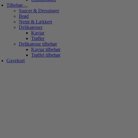
Tilbehør
Saucer & Dressinger
Brød
Nemt & Lækkert
Delikatesser
Kaviar
Trøfler
Delikatesse tilbehør
Kaviar tilbehør
Trøffel tilbehør
Gavekort