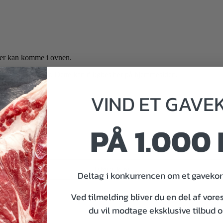
 der kan komme i ovnen.
is og kartofler. Dette kan tilkøbes her på hjemmesiden.
VIND
ET
GAVE
PÅ 1.000 
Tilføj til kurv
Deltag i konkurrencen om et gavekort
Ved tilmelding bliver du en del af vore
du vil modtage eksklusive tilbud 