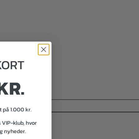
KORT
KR.
 på 1.000 kr.
s VIP-klub, hvor
og nyheder.