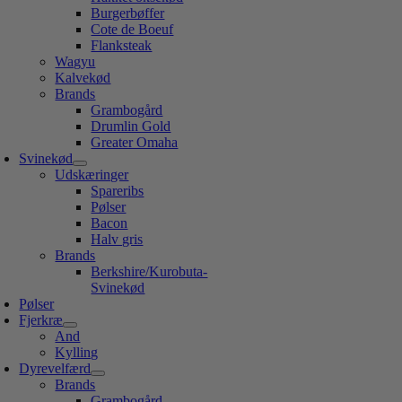
Burgerbøffer
Cote de Boeuf
Flanksteak
Wagyu
Kalvekød
Brands
Grambogård
Drumlin Gold
Greater Omaha
Svinekød
Udskæringer
Spareribs
Pølser
Bacon
Halv gris
Brands
Berkshire/Kurobuta-
Svinekød
Pølser
Fjerkræ
And
Kylling
Dyrevelfærd
Brands
Grambogård