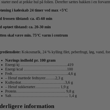
 starter med at prikke hul på folien. Derefter sættes bakken i en forva
tøning i køleskab 24 timer ved max +5°C
d frossen tilstand: ca. 45-60 min
d optøet tilstand: ca. 20-30 min
tten skal være min. 75°C varm i centrum
grediensliste:
Kokosmælk, 24 % kylling filet, peberfrugt, løg, vand, for
Nærings indhold pr. 100 gram
Energi kj ………………………………419
Energi kcal ……………………………100
Fedt…………………………………….4,6 g
– Heraf mættede fedtsyrer……..2,3 g
Kulhydrat…………………………….3,6 g
– Heraf sukkerarter………………. 1,9 g
Protein……………………………….. 9,8 g
Salt…………………………………….. 1,4 g
derligere information