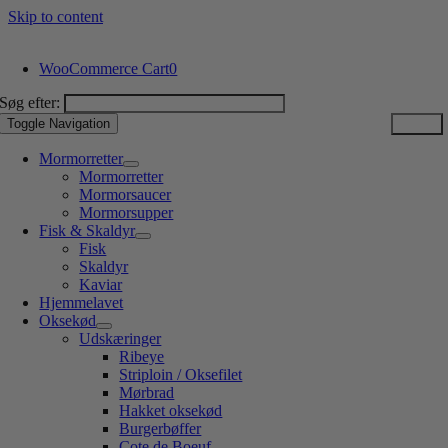
Skip to content
WooCommerce Cart
0
Søg efter:
Toggle Navigation
Mormorretter
Mormorretter
Mormorsaucer
Mormorsupper
Fisk & Skaldyr
Fisk
Skaldyr
Kaviar
Hjemmelavet
Oksekød
Udskæringer
Ribeye
Striploin / Oksefilet
Mørbrad
Hakket oksekød
Burgerbøffer
Cote de Boeuf