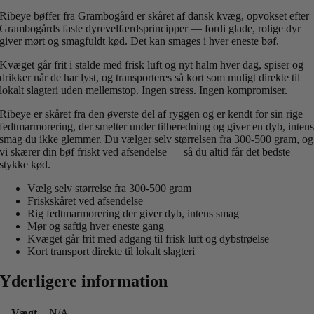
Ribeye bøffer fra Grambogård er skåret af dansk kvæg, opvokset efter
Grambogårds faste dyrevelfærdsprincipper — fordi glade, rolige dyr
giver mørt og smagfuldt kød. Det kan smages i hver eneste bøf.
Kvæget går frit i stalde med frisk luft og nyt halm hver dag, spiser og
drikker når de har lyst, og transporteres så kort som muligt direkte til
lokalt slagteri uden mellemstop. Ingen stress. Ingen kompromiser.
Ribeye er skåret fra den øverste del af ryggen og er kendt for sin rige
fedtmarmorering, der smelter under tilberedning og giver en dyb, inten
smag du ikke glemmer. Du vælger selv størrelsen fra 300-500 gram, og
vi skærer din bøf friskt ved afsendelse — så du altid får det bedste
stykke kød.
Vælg selv størrelse fra 300-500 gram
Friskskåret ved afsendelse
Rig fedtmarmorering der giver dyb, intens smag
Mør og saftig hver eneste gang
Kvæget går frit med adgang til frisk luft og dybstrøelse
Kort transport direkte til lokalt slagteri
Yderligere information
Vægt
N/A