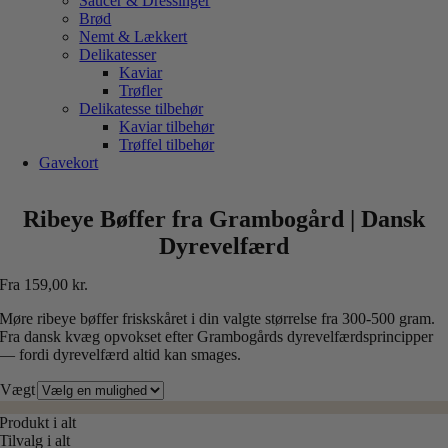
Saucer & Dressinger
Brød
Nemt & Lækkert
Delikatesser
Kaviar
Trøfler
Delikatesse tilbehør
Kaviar tilbehør
Trøffel tilbehør
Gavekort
Ribeye Bøffer fra Grambogård | Dansk
Dyrevelfærd
Fra
159,00
kr.
Møre ribeye bøffer friskskåret i din valgte størrelse fra 300-500 gram.
Fra dansk kvæg opvokset efter Grambogårds dyrevelfærdsprincipper
— fordi dyrevelfærd altid kan smages.
Vægt
Produkt i alt
Tilvalg i alt