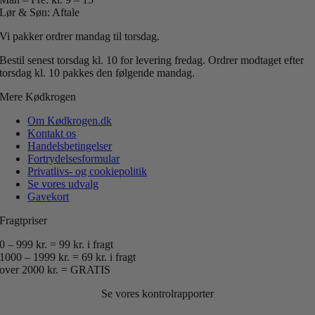
Lør & Søn: Aftale
Vi pakker ordrer mandag til torsdag.
Bestil senest torsdag kl. 10 for levering fredag.
Ordrer modtaget efter
torsdag kl. 10 pakkes den følgende mandag.
Mere Kødkrogen
Om Kødkrogen.dk
Kontakt os
Handelsbetingelser
Fortrydelsesformular
Privatlivs- og cookiepolitik
Se vores udvalg
Gavekort
Fragtpriser
0 – 999 kr. = 99 kr. i fragt
1000 – 1999 kr. = 69 kr. i fragt
over 2000 kr. = GRATIS
Se vores kontrolrapporter