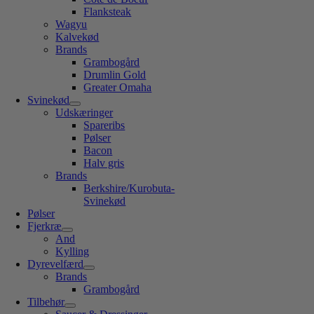
Flanksteak
Wagyu
Kalvekød
Brands
Grambogård
Drumlin Gold
Greater Omaha
Svinekød
Udskæringer
Spareribs
Pølser
Bacon
Halv gris
Brands
Berkshire/Kurobuta-
Svinekød
Pølser
Fjerkræ
And
Kylling
Dyrevelfærd
Brands
Grambogård
Tilbehør