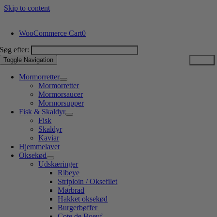
Skip to content
WooCommerce Cart
0
Søg efter:
Toggle Navigation
Mormorretter
Mormorretter
Mormorsaucer
Mormorsupper
Fisk & Skaldyr
Fisk
Skaldyr
Kaviar
Hjemmelavet
Oksekød
Udskæringer
Ribeye
Striploin / Oksefilet
Mørbrad
Hakket oksekød
Burgerbøffer
Cote de Boeuf