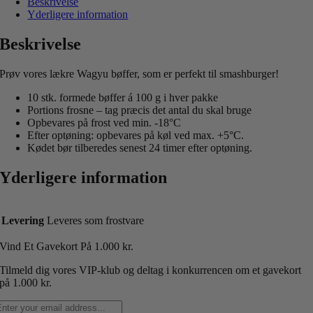
Beskrivelse
Yderligere information
Beskrivelse
Prøv vores lækre Wagyu bøffer, som er perfekt til smashburger!
10 stk. formede bøffer á 100 g i hver pakke
Portions frosne – tag præcis det antal du skal bruge
Opbevares på frost ved min. -18°C
Efter optøning: opbevares på køl ved max. +5°C.
Kødet bør tilberedes senest 24 timer efter optøning.
Yderligere information
Levering
Leveres som frostvare
Vind Et Gavekort P
å 1.000 kr.
Tilmeld dig vores VIP-klub og deltag i konkurrencen om et gavekort
på 1.000 kr.