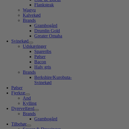
Flanksteak
Wagyu
Kalvekød
Brands
Grambogård
Drumlin Gold
Greater Omaha
Svinekød
Udskæringer
Spareribs
Pølser
Bacon
Halv gris
Brands
Berkshire/Kurobuta-
Svinekød
Pølser
Fjerkræ
And
Kylling
Dyrevelfærd
Brands
Grambogård
Tilbehør