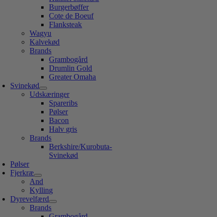
Burgerbøffer
Cote de Boeuf
Flanksteak
Wagyu
Kalvekød
Brands
Grambogård
Drumlin Gold
Greater Omaha
Svinekød
Udskæringer
Spareribs
Pølser
Bacon
Halv gris
Brands
Berkshire/Kurobuta-
Svinekød
Pølser
Fjerkræ
And
Kylling
Dyrevelfærd
Brands
Grambogård