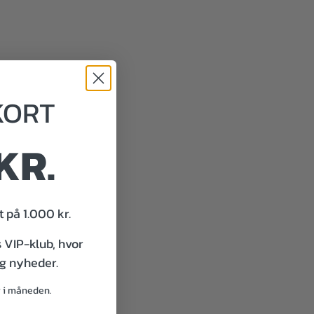
KORT
KR.
 på 1.000 kr.
s VIP-klub, hvor
og nyheder.
g i måneden.