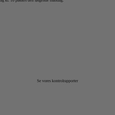
sdag kl. 10 pakkes den følgende mandag.
Se vores kontrolrapporter