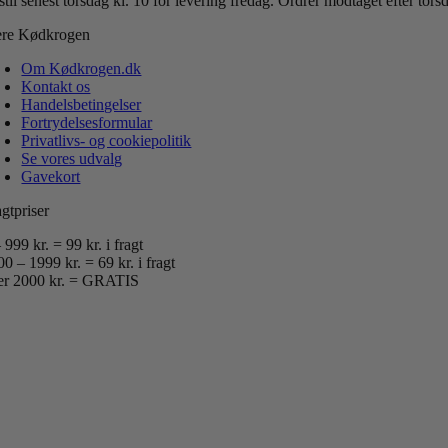
til senest torsdag kl. 10 for levering fredag.
Ordrer modtaget efter tor
re Kødkrogen
Om Kødkrogen.dk
Kontakt os
Handelsbetingelser
Fortrydelsesformular
Privatlivs- og cookiepolitik
Se vores udvalg
Gavekort
gtpriser
 999 kr. = 99 kr. i fragt
0 – 1999 kr. = 69 kr. i fragt
er 2000 kr. = GRATIS