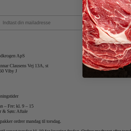
dkrogen ApS
nnar Clausens Vej 13A, st
60 Viby J
 +45 40 51 42 40
:
info@koedkrogen.dk
ningstider
n – Fre: kl. 9 – 15
r & Søn: Aftale
 pakker ordrer mandag til torsdag.