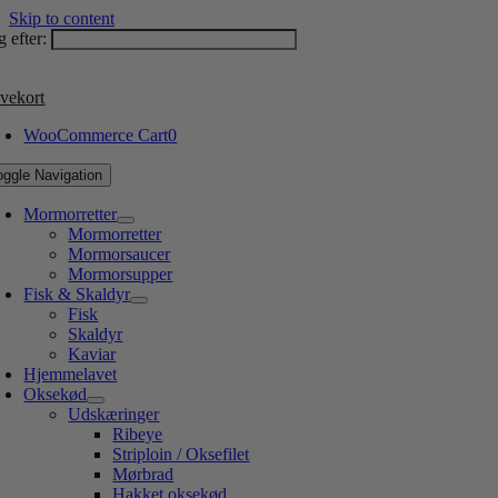
Skip to content
 efter:
vekort
WooCommerce Cart
0
oggle Navigation
Mormorretter
Mormorretter
Mormorsaucer
Mormorsupper
Fisk & Skaldyr
Fisk
Skaldyr
Kaviar
Hjemmelavet
Oksekød
Udskæringer
Ribeye
Striploin / Oksefilet
Mørbrad
Hakket oksekød