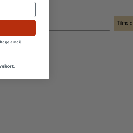
Tilmeld
odtage email
avekort.