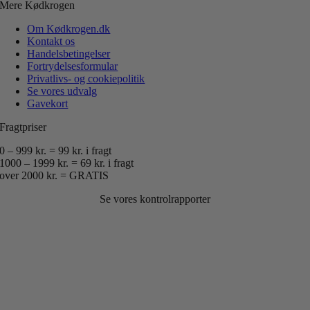
Mere Kødkrogen
Om Kødkrogen.dk
Kontakt os
Handelsbetingelser
Fortrydelsesformular
Privatlivs- og cookiepolitik
Se vores udvalg
Gavekort
Fragtpriser
0 – 999 kr. = 99 kr. i fragt
1000 – 1999 kr. = 69 kr. i fragt
over 2000 kr. = GRATIS
Se vores kontrolrapporter