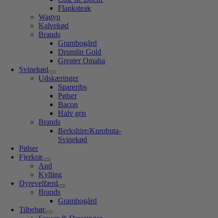
Flanksteak
Wagyu
Kalvekød
Brands
Grambogård
Drumlin Gold
Greater Omaha
Svinekød
Udskæringer
Spareribs
Pølser
Bacon
Halv gris
Brands
Berkshire/Kurobuta-
Svinekød
Pølser
Fjerkræ
And
Kylling
Dyrevelfærd
Brands
Grambogård
Tilbehør