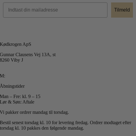
Tilmeld
Kødkrogen ApS
Gunnar Clausens Vej 13A, st
8260 Viby J
T: +45 40 51 42 40
M:
info@koedkrogen.dk
Åbningstider
Man – Fre: kl. 9 – 15
Lør & Søn: Aftale
Vi pakker ordrer mandag til torsdag.
Bestil senest torsdag kl. 10 for levering fredag.
Ordrer modtaget efter
torsdag kl. 10 pakkes den følgende mandag.