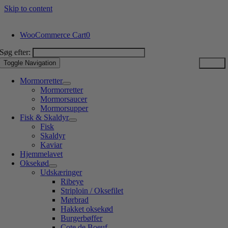
Skip to content
WooCommerce Cart
0
Søg efter:
Toggle Navigation
Mormorretter
Mormorretter
Mormorsaucer
Mormorsupper
Fisk & Skaldyr
Fisk
Skaldyr
Kaviar
Hjemmelavet
Oksekød
Udskæringer
Ribeye
Striploin / Oksefilet
Mørbrad
Hakket oksekød
Burgerbøffer
Cote de Boeuf