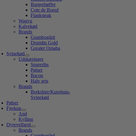
Burgerbøffer
Cote de Boeuf
Flanksteak
Wagyu
Kalvekød
Brands
Grambogård
Drumlin Gold
Greater Omaha
Svinekød
Udskæringer
Spareribs
Pølser
Bacon
Halv gris
Brands
Berkshire/Kurobuta-
Svinekød
Pølser
Fjerkræ
And
Kylling
Dyrevelfærd
Brands
Grambogård