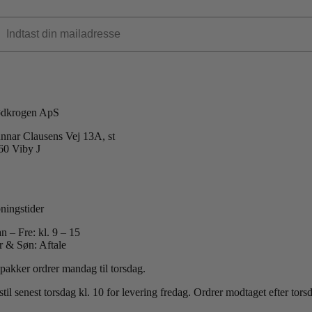
dkrogen ApS
nnar Clausens Vej 13A, st
60 Viby J
 +45 40 51 42 40
:
info@koedkrogen.dk
ningstider
n – Fre: kl. 9 – 15
r & Søn: Aftale
 pakker ordrer mandag til torsdag.
til senest torsdag kl. 10 for levering fredag.
Ordrer modtaget efter tor