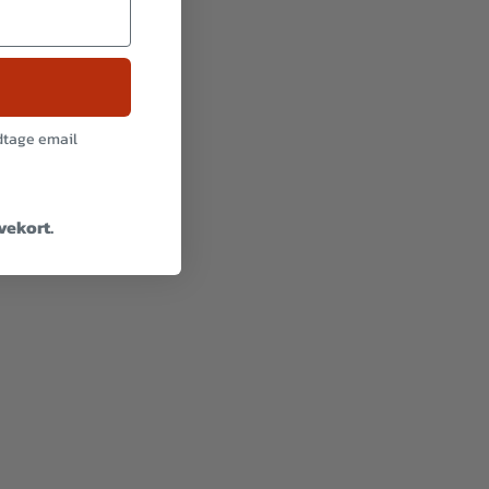
odtage email
avekort.