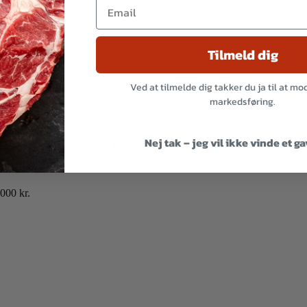
Tilmeld dig
Ved at tilmelde dig takker du ja til at m
markedsføring.
Smagfulde
Nej tak – jeg vil ikke vinde et g
n aktuelle pris er: 255,00 kr..
000 kr.