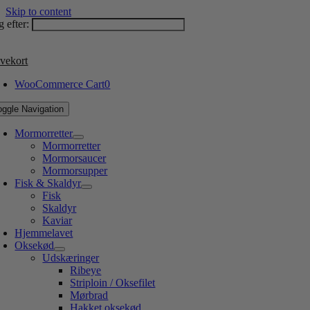
Skip to content
 efter:
vekort
WooCommerce Cart
0
oggle Navigation
Mormorretter
Mormorretter
Mormorsaucer
Mormorsupper
Fisk & Skaldyr
Fisk
Skaldyr
Kaviar
Hjemmelavet
Oksekød
Udskæringer
Ribeye
Striploin / Oksefilet
Mørbrad
Hakket oksekød