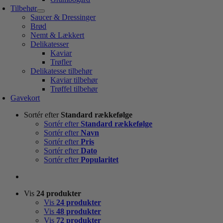
Tilbehør
Saucer & Dressinger
Brød
Nemt & Lækkert
Delikatesser
Kaviar
Trøfler
Delikatesse tilbehør
Kaviar tilbehør
Trøffel tilbehør
Gavekort
Sortér efter
Standard rækkefølge
Sortér efter
Standard rækkefølge
Sortér efter
Navn
Sortér efter
Pris
Sortér efter
Dato
Sortér efter
Popularitet
Vis
24 produkter
Vis
24 produkter
Vis
48 produkter
Vis
72 produkter