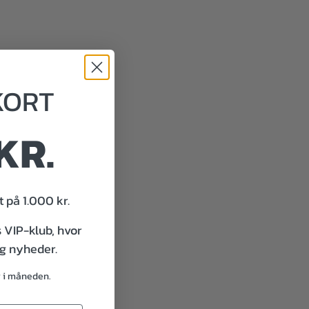
KORT
KR.
 på 1.000 kr.
s VIP-klub, hvor
og nyheder.
g i måneden.