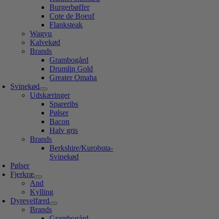
Burgerbøffer
Cote de Boeuf
Flanksteak
Wagyu
Kalvekød
Brands
Grambogård
Drumlin Gold
Greater Omaha
Svinekød
Udskæringer
Spareribs
Pølser
Bacon
Halv gris
Brands
Berkshire/Kurobuta-
Svinekød
Pølser
Fjerkræ
And
Kylling
Dyrevelfærd
Brands
Grambogård