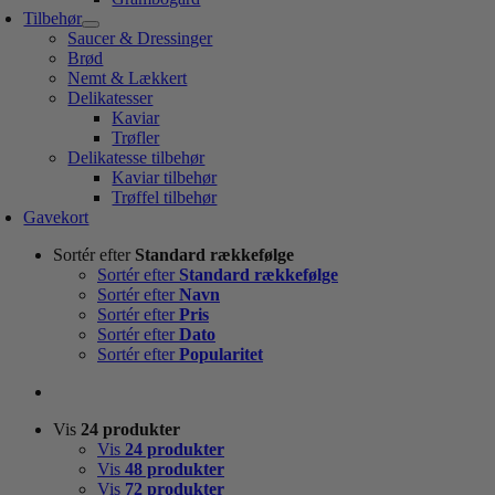
Tilbehør
Saucer & Dressinger
Brød
Nemt & Lækkert
Delikatesser
Kaviar
Trøfler
Delikatesse tilbehør
Kaviar tilbehør
Trøffel tilbehør
Gavekort
Sortér efter
Standard rækkefølge
Sortér efter
Standard rækkefølge
Sortér efter
Navn
Sortér efter
Pris
Sortér efter
Dato
Sortér efter
Popularitet
Vis
24 produkter
Vis
24 produkter
Vis
48 produkter
Vis
72 produkter