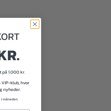
KORT
KR.
 på 1.000 kr.
s VIP-klub, hvor
og nyheder.
g i måneden.