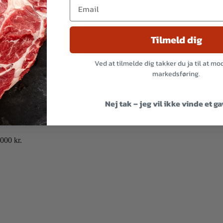
Tilmeld dig
Ved at tilmelde dig takker du ja til at m
markedsføring.
elfærd
Nej tak – jeg vil ikke vinde et g
tuelle pris er: 149,00 kr..
000 kr.