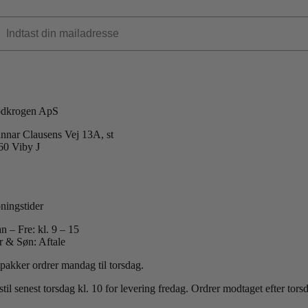
dkrogen ApS
nnar Clausens Vej 13A, st
60 Viby J
 +45 40 51 42 40
:
info@koedkrogen.dk
ningstider
n – Fre: kl. 9 – 15
r & Søn: Aftale
 pakker ordrer mandag til torsdag.
til senest torsdag kl. 10 for levering fredag.
Ordrer modtaget efter tor