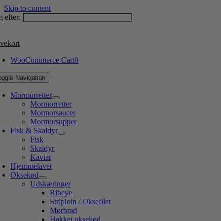
Skip to content
 efter:
vekort
WooCommerce Cart
0
oggle Navigation
Mormorretter
Mormorretter
Mormorsaucer
Mormorsupper
Fisk & Skaldyr
Fisk
Skaldyr
Kaviar
Hjemmelavet
Oksekød
Udskæringer
Ribeye
Striploin / Oksefilet
Mørbrad
Hakket oksekød