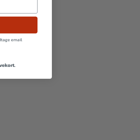
odtage email
avekort.