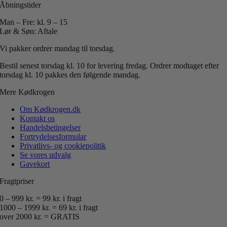
Åbningstider
Man – Fre: kl. 9 – 15
Lør & Søn: Aftale
Vi pakker ordrer mandag til torsdag.
Bestil senest torsdag kl. 10 for levering fredag.
Ordrer modtaget efter
torsdag kl. 10 pakkes den følgende mandag.
Mere Kødkrogen
Om Kødkrogen.dk
Kontakt os
Handelsbetingelser
Fortrydelsesformular
Privatlivs- og cookiepolitik
Se vores udvalg
Gavekort
Fragtpriser
0 – 999 kr. = 99 kr. i fragt
1000 – 1999 kr. = 69 kr. i fragt
over 2000 kr. = GRATIS