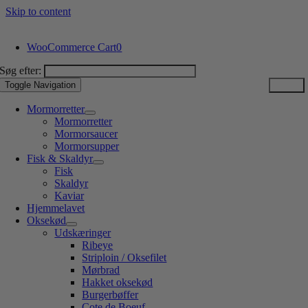
Skip to content
WooCommerce Cart
0
Søg efter:
Toggle Navigation
Mormorretter
Mormorretter
Mormorsaucer
Mormorsupper
Fisk & Skaldyr
Fisk
Skaldyr
Kaviar
Hjemmelavet
Oksekød
Udskæringer
Ribeye
Striploin / Oksefilet
Mørbrad
Hakket oksekød
Burgerbøffer
Cote de Boeuf