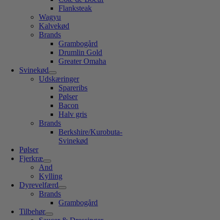
Flanksteak
Wagyu
Kalvekød
Brands
Grambogård
Drumlin Gold
Greater Omaha
Svinekød
Udskæringer
Spareribs
Pølser
Bacon
Halv gris
Brands
Berkshire/Kurobuta-
Svinekød
Pølser
Fjerkræ
And
Kylling
Dyrevelfærd
Brands
Grambogård
Tilbehør