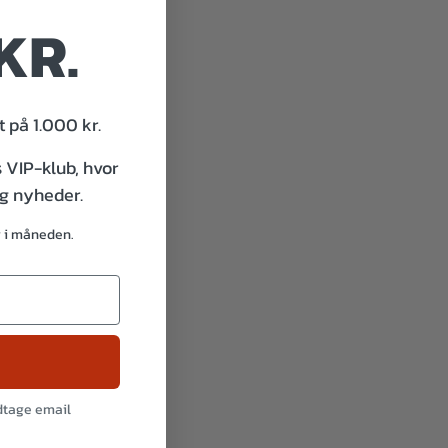
KR.
 på 1.000 kr.
s VIP-klub, hvor
og nyheder.
g i måneden.
odtage email