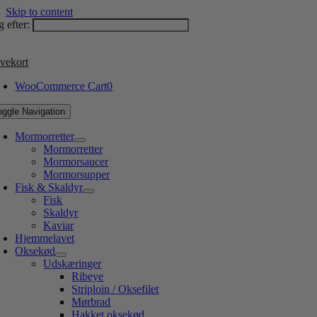
Skip to content
 efter:
vekort
WooCommerce Cart
0
oggle Navigation
Mormorretter
Mormorretter
Mormorsaucer
Mormorsupper
Fisk & Skaldyr
Fisk
Skaldyr
Kaviar
Hjemmelavet
Oksekød
Udskæringer
Ribeye
Striploin / Oksefilet
Mørbrad
Hakket oksekød