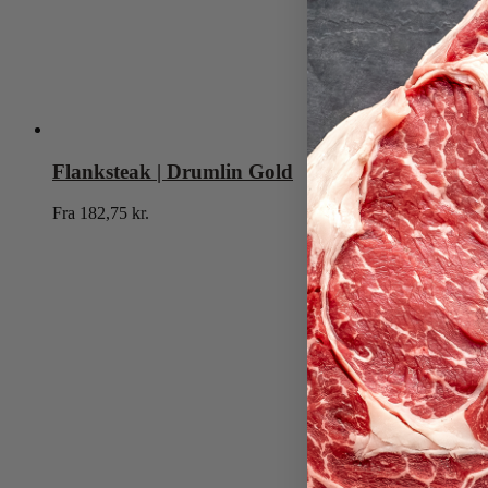
Flanksteak | Drumlin Gold
Fra
182,75
kr.