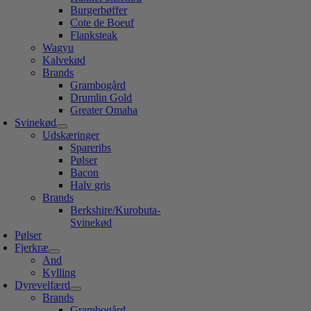
Burgerbøffer
Cote de Boeuf
Flanksteak
Wagyu
Kalvekød
Brands
Grambogård
Drumlin Gold
Greater Omaha
Svinekød
Udskæringer
Spareribs
Pølser
Bacon
Halv gris
Brands
Berkshire/Kurobuta-
Svinekød
Pølser
Fjerkræ
And
Kylling
Dyrevelfærd
Brands
Grambogård