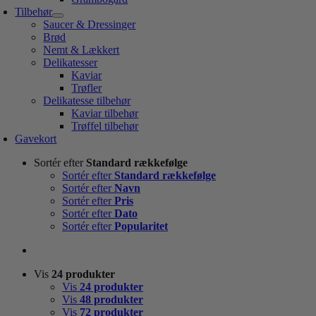
Tilbehør
Saucer & Dressinger
Brød
Nemt & Lækkert
Delikatesser
Kaviar
Trøfler
Delikatesse tilbehør
Kaviar tilbehør
Trøffel tilbehør
Gavekort
Sortér efter
Standard rækkefølge
Sortér efter
Standard rækkefølge
Sortér efter
Navn
Sortér efter
Pris
Sortér efter
Dato
Sortér efter
Popularitet
Vis
24 produkter
Vis
24 produkter
Vis
48 produkter
Vis
72 produkter