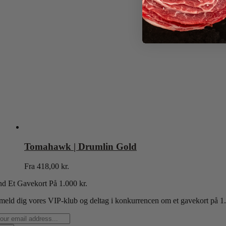
Tomahawk | Drumlin Gold
Fra
418,00
kr.
nd Et Gavekort P
å 1.000 kr.
lmeld dig vores VIP-klub og deltag i konkurrencen om et gavekort på 1.