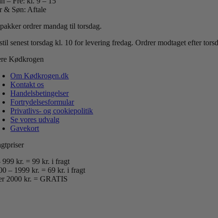
n – Fre: kl. 9 – 15
r & Søn: Aftale
 pakker ordrer mandag til torsdag.
til senest torsdag kl. 10 for levering fredag.
Ordrer modtaget efter tor
re Kødkrogen
Om Kødkrogen.dk
Kontakt os
Handelsbetingelser
Fortrydelsesformular
Privatlivs- og cookiepolitik
Se vores udvalg
Gavekort
gtpriser
 999 kr. = 99 kr. i fragt
0 – 1999 kr. = 69 kr. i fragt
er 2000 kr. = GRATIS